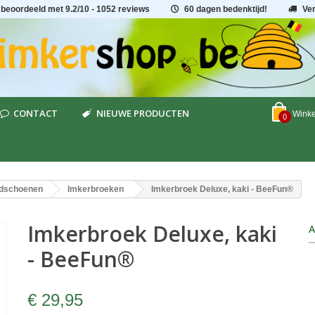
 beoordeeld met
9.2
/
10
- 1052 reviews
60 dagen bedenktijd!
Ve
CONTACT
NIEUWE PRODUCTEN
Wink
0
ndschoenen
Imkerbroeken
Imkerbroek Deluxe, kaki - BeeFun®
Imkerbroek Deluxe, kaki
A
- BeeFun®
€ 29,95