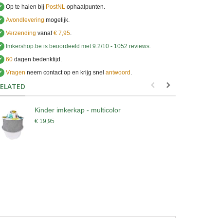
✔
Op te halen bij
PostNL
ophaalpunten.
✔
Avondlevering
mogelijk.
✔
Verzending
vanaf
€ 7,95
.
✔
Imkershop.be
is beoordeeld met
9.2
/
10
-
1052
reviews
.
✔
60
dagen bedenktijd.
✔
Vragen
neem contact op en krijg snel
antwoord
.
.
ELATED
Kinder imkerkap - multicolor
I
€ 19,95
€