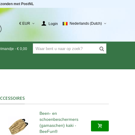
rzonden met PostNL
€ EUR
Nederlands (Dutch)
Login
elmandje
-
€ 0,00
CCESSOIRES
Been- en
schoenbeschermers
(gamaschen) kaki -
BeeFun®