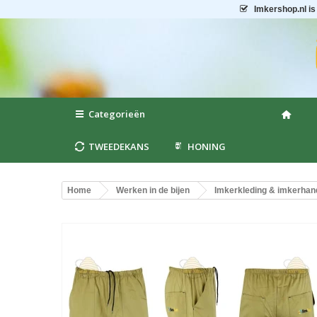
Imkershop.nl
is
Categorieën
TWEEDEKANS
HONING
Home
Werken in de bijen
Imkerkleding & imkerha