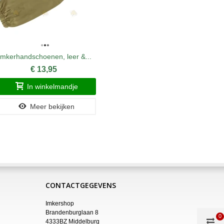
Imkerhandschoenen, leer &...
Imkerjack s
€ 13,95
In winkelmandje
Meer bekijken
CONTACTGEGEVENS
Imkershop
Brandenburglaan 8
0
4333BZ Middelburg