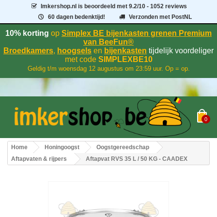
Imkershop.nl
is beoordeeld met
9.2
/
10
- 1052 reviews
60 dagen bedenktijd!
Verzonden met PostNL
10% korting
op
Simplex BE bijenkasten grenen Premium
van BeeFun®
Broedkamers
,
hoogsels
en
bijenkasten
tijdelijk voordeliger
met code
SIMPLEXBE10
Geldig t/m woensdag 12 augustus om 23:59 uur. Op = op.
0
Home
Honingoogst
Oogstgereedschap
Aftapvaten & rijpers
Aftapvat RVS 35 L / 50 KG - CAADEX