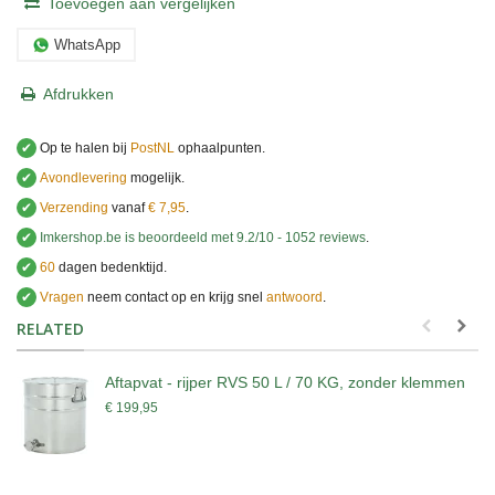
Toevoegen aan vergelijken
WhatsApp
Afdrukken
✔
Op te halen bij
PostNL
ophaalpunten.
✔
Avondlevering
mogelijk.
✔
Verzending
vanaf
€ 7,95
.
✔
Imkershop.be
is beoordeeld met
9.2
/
10
-
1052
reviews
.
✔
60
dagen bedenktijd.
✔
Vragen
neem contact op en krijg snel
antwoord
.
.
RELATED
Aftapvat - rijper RVS 50 L / 70 KG, zonder klemmen
€ 199,95