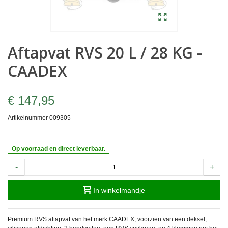
Aftapvat RVS 20 L / 28 KG -
CAADEX
€ 147,95
Artikelnummer
009305
Op voorraad en direct leverbaar.
-
+
In winkelmandje
Premium RVS aftapvat van het merk CAADEX, voorzien van een deksel,