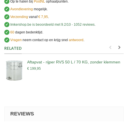
✔
Op te halen bij
PostNL
ophaalpunten.
✔
Avondlevering
mogelijk.
✔
Verzending
vanaf
€ 7,95
.
✔
Imkershop.be
is beoordeeld met
9.2
/
10
-
1052
reviews
.
✔
60
dagen bedenktijd.
✔
Vragen
neem contact op en krijg snel
antwoord
.
.
RELATED
Aftapvat - rijper RVS 50 L / 70 KG, zonder klemmen
€ 199,95
REVIEWS