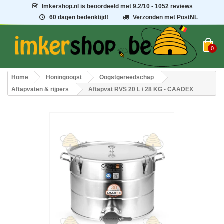
Imkershop.nl
is beoordeeld met
9.2
/
10
- 1052 reviews
60 dagen bedenktijd!
Verzonden met PostNL
0
Home
Honingoogst
Oogstgereedschap
Aftapvaten & rijpers
Aftapvat RVS 20 L / 28 KG - CAADEX