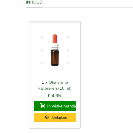
INHOUD
1 x
Olie om te
Snel bekijken
kalibreren (10 ml)
€ 4,35
In winkelmandje
Bekijken