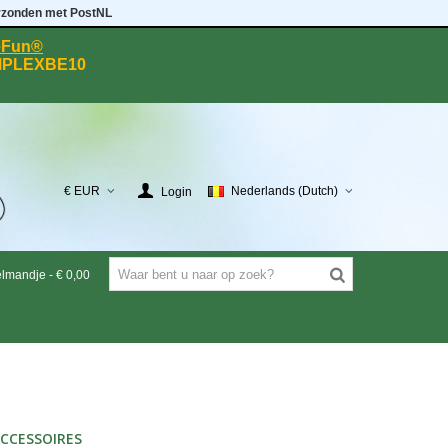
rzonden met PostNL
eeFun®
MPLEXBE10
€ EUR
Nederlands (Dutch)
Login
elmandje
-
€ 0,00
CCESSOIRES