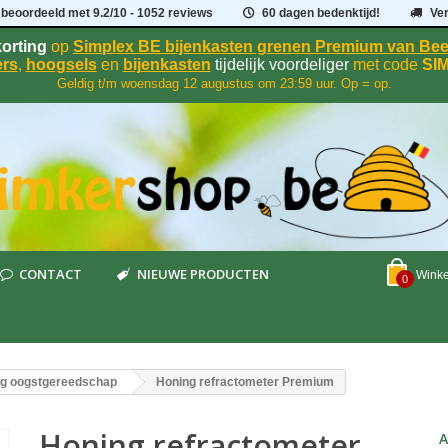
 beoordeeld met
9.2
/
10
- 1052 reviews
60 dagen bedenktijd!
Ve
orting
op
Simplex BE bijenkasten grenen Premium van B
rs
,
hoogsels
en
bijenkasten
tijdelijk voordeliger
met code
SI
Geldig t/m woensdag 12 augustus om 23:59 uur. Op = op.
CONTACT
NIEUWE PRODUCTEN
Wink
0
g oogstgereedschap
Honing refractometer Premium
Honing refractometer
A