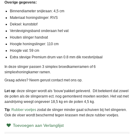
Overige gegevens:
Binnendiameter snijkraan: 4,5 cm
Materiaal honingslinger: RVS
Deksel: kunststof
Verstevigingsband onderaan het vat
Houten slinger handvat
Hoogte honingslinger: 110 cm
Hoogte vat: 59 cm
Extra stevige Premium drum van 0.8 mm dik roestvrijstaal
In deze slinger passen 3 simplex broedkamerramen of 6
simplexhoningkamer ramen.
Graag advies? Neem gerust contact met ons op.
Let op
: deze slinger wordt als ‘bouw’pakket geleverd. Dit betekent dat zowel
de poten als de slingerarm ect. nog gemonteerd moeten worden. Het vat met
aandrijving weegt ongeveer 18,5 kg en de poten 4,5 kg.
Tip
:
Rubber voetjes
zodat de slinger minder gaat schuiven bij het slingeren.
Ook de vloer wordt beschermd tegen krassen met deze rubber voetjes.
Toevoegen aan Verlanglijst