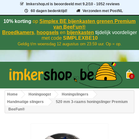
Imkershop.nl
is beoordeeld met
9.2
/
10
- 1052 reviews
60 dagen bedenktijd!
Verzonden met PostNL
10% korting
op
Simplex BE bijenkasten grenen Premium
van BeeFun®
Broedkamers
,
hoogsels
en
bijenkasten
tijdelijk voordeliger
met code
SIMPLEXBE10
Geldig t/m woensdag 12 augustus om 23:59 uur. Op = op.
0
Home
Honingoogst
Honingslingers
Handmatige slingers
520 mm 3-raams honingslinger Premium
BeeFun®