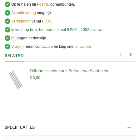
✔
Op te halen bij
PostNL
ophaalpunten.
✔
Avondlevering
mogelijk.
✔
Verzending
vanaf
€ 7,95
.
✔
Imkershop.be
is beoordeeld met
9.2
/
10
-
1052
reviews
.
✔
60
dagen bedenktijd.
✔
Vragen
neem contact op en krijg snel
antwoord
.
.
RELATED
Diffuser sticks voor Selectieve Aziatische...
€ 3,90
SPECIFICATIES