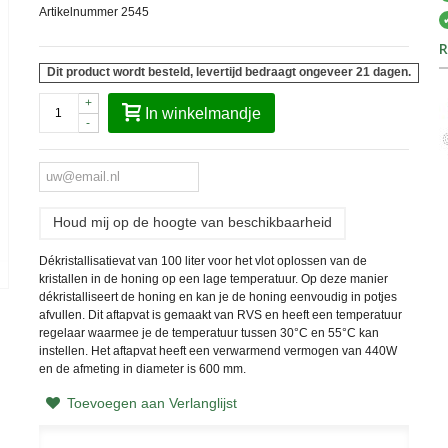
Artikelnummer
2545
R
Dit product wordt besteld, levertijd bedraagt ongeveer 21 dagen.
+
In winkelmandje
-
Houd mij op de hoogte van beschikbaarheid
Dékristallisatievat van 100 liter voor het vlot oplossen van de
kristallen in de honing op een lage temperatuur. Op deze manier
dékristalliseert de honing en kan je de honing eenvoudig in potjes
afvullen. Dit aftapvat is gemaakt van RVS en heeft een temperatuur
regelaar waarmee je de temperatuur tussen 30°C en 55°C kan
instellen. Het aftapvat heeft een verwarmend vermogen van 440W
en de afmeting in diameter is 600 mm.
Toevoegen aan Verlanglijst