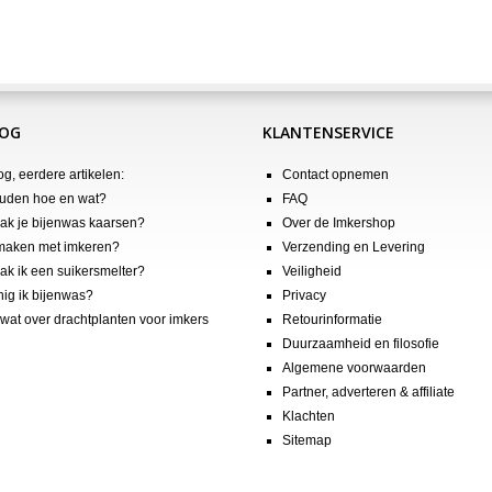
LOG
KLANTENSERVICE
og, eerdere artikelen:
Contact opnemen
uden hoe en wat?
FAQ
k je bijenwas kaarsen?
Over de Imkershop
maken met imkeren?
Verzending en Levering
k ik een suikersmelter?
Veiligheid
nig ik bijenwas?
Privacy
wat over drachtplanten voor imkers
Retourinformatie
Duurzaamheid en filosofie
Algemene voorwaarden
Partner, adverteren & affiliate
Klachten
Sitemap