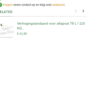
✔
Vragen
neem contact op en krijg snel
antwoord
.
.
ELATED
Verhogingstandaard voor aftapvat 78 L / 110
V
KG...
K
€ 41,95
€