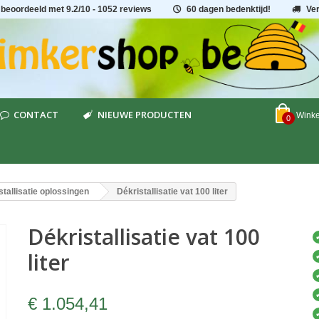
 beoordeeld met
9.2
/
10
- 1052 reviews
60 dagen bedenktijd!
Ve
CONTACT
NIEUWE PRODUCTEN
Wink
0
stallisatie oplossingen
Dékristallisatie vat 100 liter
Dékristallisatie vat 100
liter
€ 1.054,41