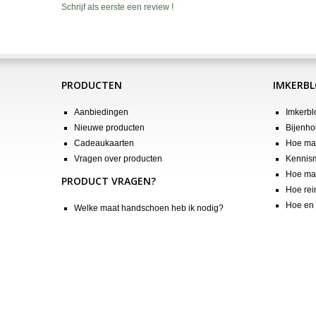
Schrijf als eerste een review !
PRODUCTEN
IMKERB
Aanbiedingen
Imkerbl
Nieuwe producten
Bijenho
Cadeaukaarten
Hoe maa
Vragen over producten
Kennis
Hoe maa
PRODUCT VRAGEN?
Hoe rei
Hoe en 
Welke maat handschoen heb ik nodig?