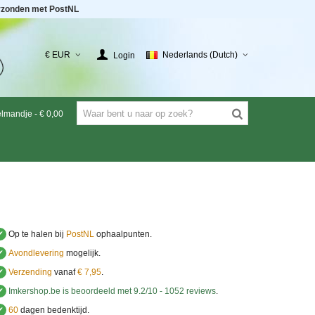
rzonden met PostNL
€ EUR
Nederlands (Dutch)
Login
elmandje
-
€ 0,00
✔
Op te halen bij
PostNL
ophaalpunten.
✔
Avondlevering
mogelijk.
✔
Verzending
vanaf
€ 7,95
.
✔
Imkershop.be
is beoordeeld met
9.2
/
10
-
1052
reviews
.
✔
60
dagen bedenktijd.