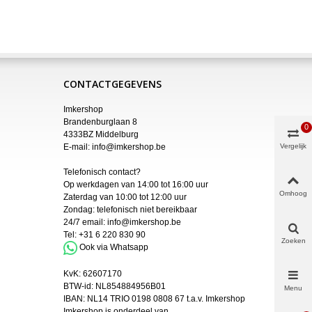
CONTACTGEGEVENS
Imkershop
Brandenburglaan 8
0
4333BZ Middelburg
E-mail:
info@imkershop.be
Vergelijk
Telefonisch contact?
Op werkdagen van 14:00 tot 16:00 uur
Omhoog
Zaterdag van 10:00 tot 12:00 uur
Zondag: telefonisch niet bereikbaar
24/7 email:
info@imkershop.be
Tel:
+31 6 220 830 90
Zoeken
Ook via Whatsapp
KvK:
62607170
BTW-id: NL854884956B01
Menu
IBAN:
NL14 TRIO 0198 0808 67 t.a.v. Imkershop
Imkershop is onderdeel van