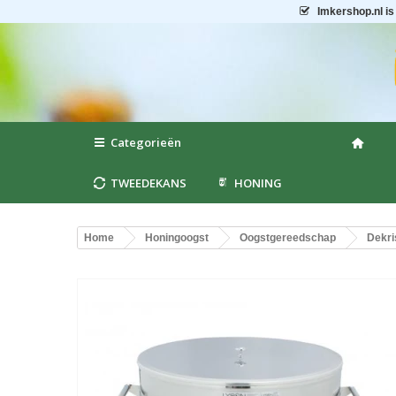
Imkershop.nl
is
Categorieën
TWEEDEKANS
HONING
Home
Honingoogst
Oogstgereedschap
Dekri