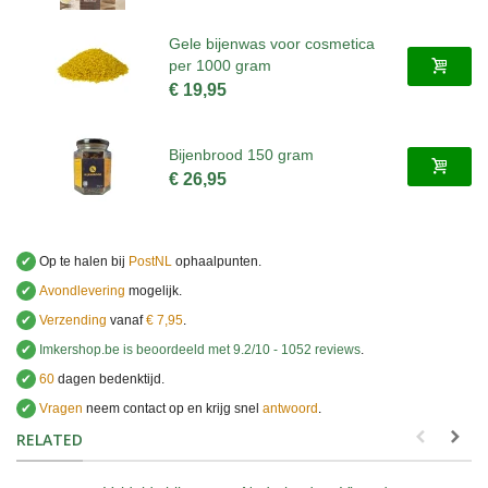
Gele bijenwas voor cosmetica
per 1000 gram
€ 19,95
Bijenbrood 150 gram
€ 26,95
✔
Op te halen bij
PostNL
ophaalpunten.
✔
Avondlevering
mogelijk.
✔
Verzending
vanaf
€ 7,95
.
✔
Imkershop.be
is beoordeeld met
9.2
/
10
-
1052
reviews
.
✔
60
dagen bedenktijd.
✔
Vragen
neem contact op en krijg snel
antwoord
.
.
RELATED