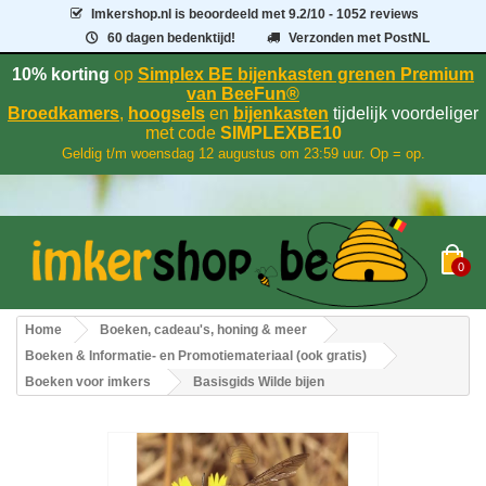
Imkershop.nl
is beoordeeld met
9.2
/
10
- 1052 reviews
60 dagen bedenktijd!
Verzonden met PostNL
10% korting
op
Simplex BE bijenkasten grenen Premium
van BeeFun®
Broedkamers
,
hoogsels
en
bijenkasten
tijdelijk voordeliger
met code
SIMPLEXBE10
Geldig t/m woensdag 12 augustus om 23:59 uur. Op = op.
0
Home
Boeken, cadeau's, honing & meer
Boeken & Informatie- en Promotiemateriaal (ook gratis)
Boeken voor imkers
Basisgids Wilde bijen