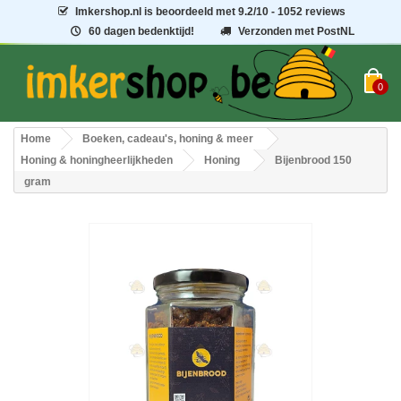
Imkershop.nl
is beoordeeld met
9.2
/
10
- 1052 reviews
60 dagen bedenktijd!
Verzonden met PostNL
0
Home
Boeken, cadeau's, honing & meer
Honing & honingheerlijkheden
Honing
Bijenbrood 150
gram