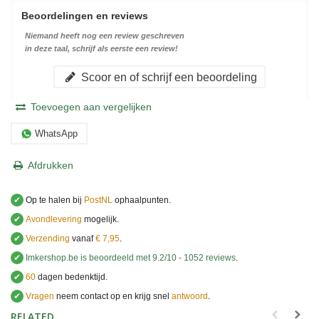
Beoordelingen en reviews
Niemand heeft nog een review geschreven
in deze taal, schrijf als eerste een review!
Scoor en of schrijf een beoordeling
Toevoegen aan vergelijken
WhatsApp
Afdrukken
✔
Op te halen bij
PostNL
ophaalpunten.
✔
Avondlevering
mogelijk.
✔
Verzending
vanaf
€ 7,95
.
✔
Imkershop.be
is beoordeeld met
9.2
/
10
-
1052
reviews
.
✔
60
dagen bedenktijd.
✔
Vragen
neem contact op en krijg snel
antwoord
.
.
RELATED