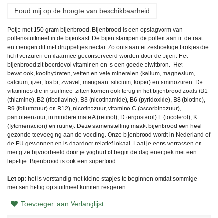
Houd mij op de hoogte van beschikbaarheid
Potje met 150 gram bijenbrood. Bijenbrood is een opslagvorm van
pollen/stuifmeel in de bijenkast. De bijen stampen de pollen aan in de raat
en mengen dit met druppeltjes nectar. Zo ontstaan er zeshoekige brokjes die
licht verzuren en daarmee geconserveerd worden door de bijen. Het
bijenbrood zit boordevol vitaminen en is een goede eiwitbron. Het
bevat ook
, koolhydraten, vetten en vele mineralen (kalium, magnesium,
calcium, ijzer, fosfor, zwavel, mangaan, silicium, koper) en aminozuren. De
vitamines die in stuifmeel zitten komen ook terug in het bijenbrood zoals (B1
(thiamine), B2 (riboflavine), B3 (nicotinamide), B6 (pyridoxide), B8 (biotine),
B9 (foliumzuur) en B12), nicotinezuur, vitamine C (ascorbinezuur),
pantoteenzuur, in mindere mate A (retinol), D (ergosterol) E (tocoferol), K
(fytomenadion) en rutine). Deze samenstelling maakt bijenbrood een heel
gezonde toevoeging aan de voeding. Onze
bijenbrood wordt in Nederland of
de EU gewonnen en is daardoor relatief lokaal. Laat je eens verrassen en
meng ze bijvoorbeeld door je yoghurt of begin de dag energiek met een
lepeltje. Bijenbrood is ook een superfood.
Let op:
het is verstandig met kleine stapjes te beginnen omdat sommige
mensen heftig op stuifmeel kunnen reageren.
Toevoegen aan Verlanglijst