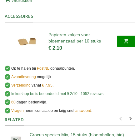
Afdrukken
ACCESSOIRES
Papieren zakjes voor
bloemenzaad per 10 stuks
€ 2,10
✔
Op te halen bij
PostNL
ophaalpunten.
✔
Avondlevering
mogelijk.
✔
Verzending
vanaf
€ 7,95
.
✔
Imkershop.be
is beoordeeld met
9.2
/
10
-
1052
reviews
.
✔
60
dagen bedenktijd.
✔
Vragen
neem contact op en krijg snel
antwoord
.
.
RELATED
Crocus species Mix, 15 stuks (bloembollen, bio)