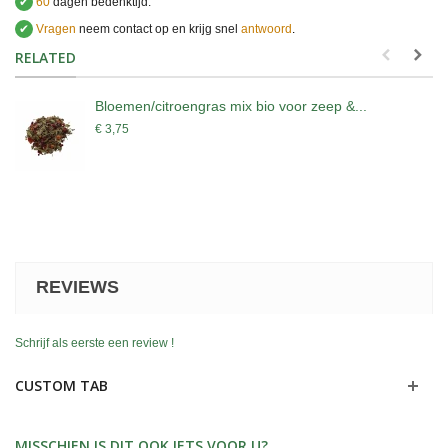
✔
60
dagen bedenktijd.
✔
Vragen
neem contact op en krijg snel
antwoord
.
.
RELATED
Bloemen/citroengras mix bio voor zeep &...
€ 3,75
REVIEWS
Schrijf als eerste een review !
CUSTOM TAB
MISSCHIEN IS DIT OOK IETS VOOR U?