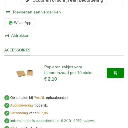
Scoor en of schrijf een beoordeling
Toevoegen aan vergelijken
WhatsApp
Afdrukken
ACCESSOIRES
Papieren zakjes voor
bloemenzaad per 10 stuks
€ 2,10
✔
Op te halen bij
PostNL
ophaalpunten.
✔
Avondlevering
mogelijk.
✔
Verzending
vanaf
€ 7,95
.
✔
Imkershop.be
is beoordeeld met
9.2
/
10
-
1052
reviews
.