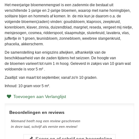
Het meerjarige bloemenmengsel is een zadenmix die bestaat uit
verschillende 1-jarige en 2-jarige bloemen, waarop met name honingbijen,
solitaire bijen en hommels af komen. In de mix kun je daarom o.a. de
volgende bloemen(zaden) vinden:
g
oudsbloem, klaproos, zeepkruid,
korenbloem, klaver, zinnia, duizendblad, margriet, reseda, vergeet mij nietje,
meisjesogen, cosmea, ridderspoot, slaapmutsje, sluierkruid, lavatera, vlas,
juffertje in ’t groen, teunisbloem, zonnebloem, weebree slangenkruid,
phacelia, akkerscherm.
De samenstelling kan enigszins afwijken, afhankelijk van de
beschikbaarheid van de zaden tijdens het seizoen. De hoogte van
de bloemen varieert tot ruim 1 m hoog. Geleverd in zakjes van 10 gram wat
voldoende is voor 5 m² .
Zaaitijd: van maart tot september, vanaf zo'n 10 graden.
Inhoud: 10 gram voor 5 m².
Toevoegen aan Verlanglijst
Beoordelingen en reviews
Niemand heeft nog een review geschreven
in deze taal, schrijf als eerste een review!