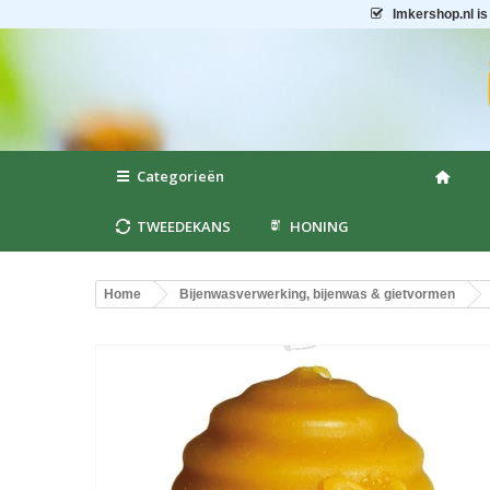
Imkershop.nl
is
Categorieën
TWEEDEKANS
HONING
Home
Bijenwasverwerking, bijenwas & gietvormen