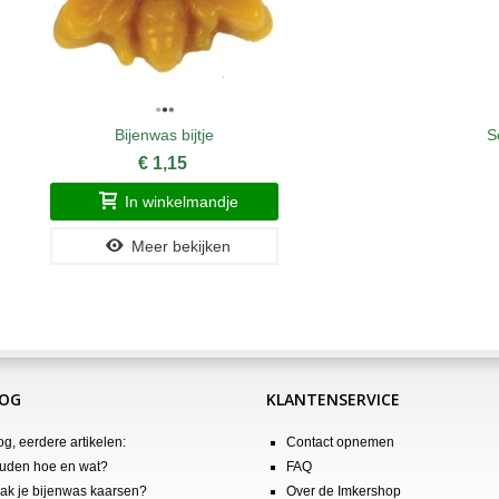
Bijenwas bijtje
S
€ 1,15
In winkelmandje
Meer bekijken
LOG
KLANTENSERVICE
og, eerdere artikelen:
Contact opnemen
uden hoe en wat?
FAQ
k je bijenwas kaarsen?
Over de Imkershop