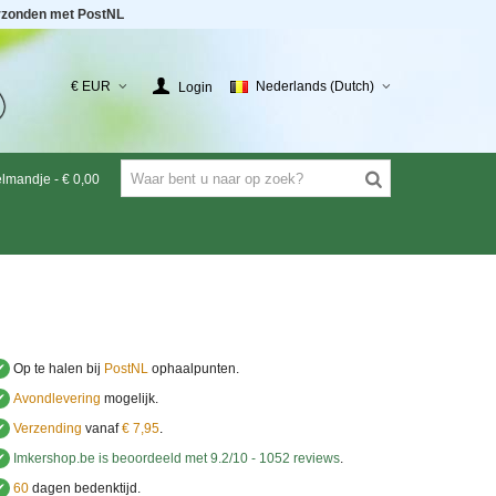
rzonden met PostNL
€ EUR
Nederlands (Dutch)
Login
elmandje
-
€ 0,00
✔
Op te halen bij
PostNL
ophaalpunten.
✔
Avondlevering
mogelijk.
✔
Verzending
vanaf
€ 7,95
.
✔
Imkershop.be
is beoordeeld met
9.2
/
10
-
1052
reviews
.
✔
60
dagen bedenktijd.