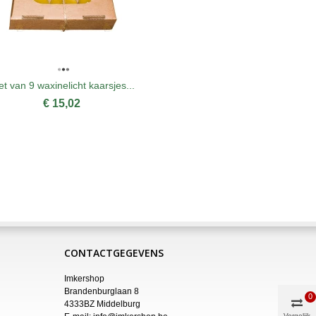
et van 9 waxinelicht kaarsjes...
Dennenboo
€ 15,02
CONTACTGEGEVENS
Imkershop
Brandenburglaan 8
0
4333BZ Middelburg
Vergelijk