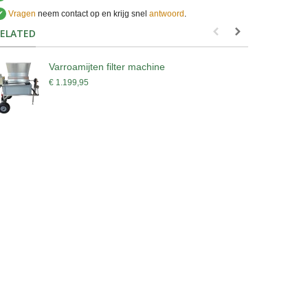
✔
Vragen
neem contact op en krijg snel
antwoord
.
.
ELATED
Varroamijten filter machine
C
€ 1.199,95
€