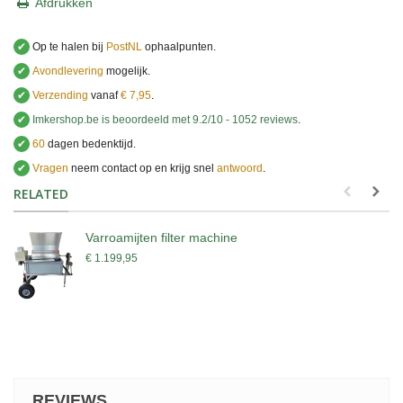
Afdrukken
✔
Op te halen bij
PostNL
ophaalpunten.
✔
Avondlevering
mogelijk.
✔
Verzending
vanaf
€ 7,95
.
✔
Imkershop.be
is beoordeeld met
9.2
/
10
-
1052
reviews
.
✔
60
dagen bedenktijd.
✔
Vragen
neem contact op en krijg snel
antwoord
.
.
RELATED
Varroamijten filter machine
€ 1.199,95
REVIEWS