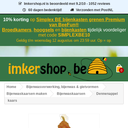
Imkershop.nl
is beoordeeld met
9.2
/
10
- 1052 reviews
60 dagen bedenktijd!
Verzonden met PostNL
10% korting
op
Simplex BE bijenkasten grenen Premium
van BeeFun®
Broedkamers
,
hoogsels
en
bijenkasten
tijdelijk voordeliger
met code
SIMPLEXBE10
Geldig t/m woensdag 12 augustus om 23:59 uur. Op = op.
0
Home
Bijenwasverwerking, bijenwas & gietvormen
Bijenwaskaarsen maken
Bijenwaskaarsen
Dennenappel
kaars