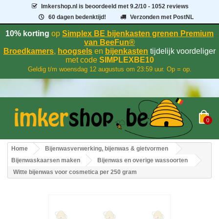
Imkershop.nl
is beoordeeld met
9.2
/
10
- 1052 reviews
60 dagen bedenktijd!
Verzonden met PostNL
10% korting
op
Simplex BE bijenkasten grenen Premium
van BeeFun®
Broedkamers
,
hoogsels
en
bijenkasten
tijdelijk voordeliger
met code
SIMPLEXBE10
Geldig t/m woensdag 12 augustus om 23:59 uur. Op = op.
0
Home
Bijenwasverwerking, bijenwas & gietvormen
Bijenwaskaarsen maken
Bijenwas en overige wassoorten
Witte bijenwas voor cosmetica per 250 gram