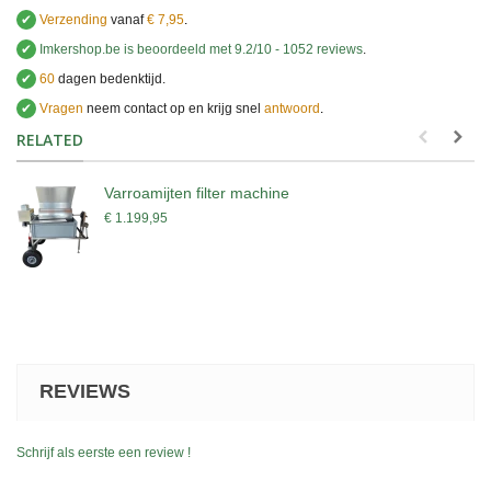
✔
Verzending
vanaf
€ 7,95
.
✔
Imkershop.be
is beoordeeld met
9.2
/
10
-
1052
reviews
.
✔
60
dagen bedenktijd.
✔
Vragen
neem contact op en krijg snel
antwoord
.
.
RELATED
Varroamijten filter machine
€ 1.199,95
REVIEWS
Schrijf als eerste een review !