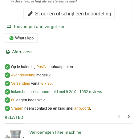
in deze taal, schrijf als eerste een review!
Scoor en of schrijf een beoordeling
Toevoegen aan vergelijken
WhatsApp
Afdrukken
✔
Op te halen bij
PostNL
ophaalpunten.
✔
Avondlevering
mogelijk.
✔
Verzending
vanaf
€ 7,95
.
✔
Imkershop.be
is beoordeeld met
9.2
/
10
-
1052
reviews
.
✔
60
dagen bedenktijd.
✔
Vragen
neem contact op en krijg snel
antwoord
.
.
RELATED
Varroamijten filter machine