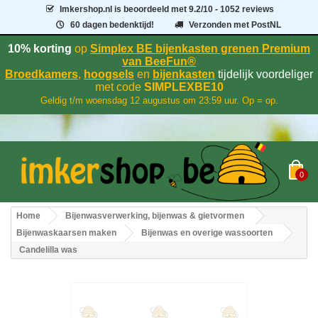
Imkershop.nl
is beoordeeld met
9.2
/
10
- 1052 reviews
60 dagen bedenktijd!
Verzonden met PostNL
10% korting
op
Simplex BE bijenkasten grenen Premium
van BeeFun®
Broedkamers
,
hoogsels
en
bijenkasten
tijdelijk voordeliger
met code
SIMPLEXBE10
Geldig t/m woensdag 12 augustus om 23:59 uur. Op = op.
0
Home
Bijenwasverwerking, bijenwas & gietvormen
Bijenwaskaarsen maken
Bijenwas en overige wassoorten
Candelilla was