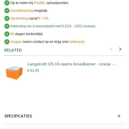
✔
Op te halen bij
PostNL
ophaalpunten.
✔
Avondlevering
mogelijk.
✔
Verzending
vanaf
€ 7,95
.
✔
Imkershop.be
is beoordeeld met
9.2
/
10
-
1052
reviews
.
✔
60
dagen bedenktijd.
✔
Vragen
neem contact op en krijg snel
antwoord
.
.
RELATED
Langstroth US 10-raams broedkamer - oranje -...
€ 62,95
SPECIFICATIES