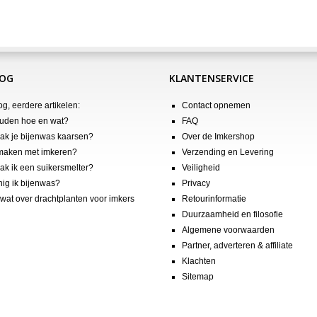
LOG
KLANTENSERVICE
og, eerdere artikelen:
Contact opnemen
uden hoe en wat?
FAQ
k je bijenwas kaarsen?
Over de Imkershop
maken met imkeren?
Verzending en Levering
k ik een suikersmelter?
Veiligheid
nig ik bijenwas?
Privacy
wat over drachtplanten voor imkers
Retourinformatie
Duurzaamheid en filosofie
Algemene voorwaarden
Partner, adverteren & affiliate
Klachten
Sitemap