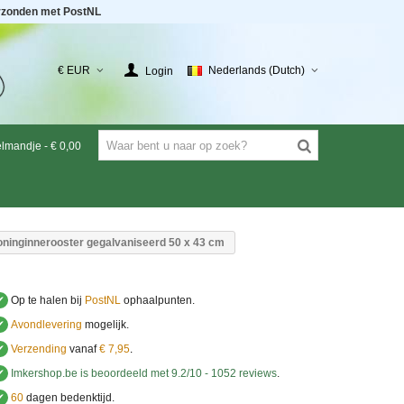
rzonden met PostNL
€ EUR
Nederlands (Dutch)
Login
elmandje
-
€ 0,00
oninginnerooster gegalvaniseerd 50 x 43 cm
✔
Op te halen bij
PostNL
ophaalpunten.
✔
Avondlevering
mogelijk.
✔
Verzending
vanaf
€ 7,95
.
✔
Imkershop.be
is beoordeeld met
9.2
/
10
-
1052
reviews
.
✔
60
dagen bedenktijd.