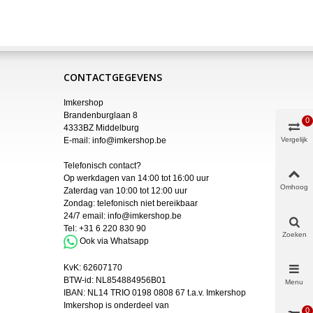
CONTACTGEGEVENS
Imkershop
Brandenburglaan 8
0
4333BZ Middelburg
E-mail:
info@imkershop.be
Vergelijk
Telefonisch contact?
Op werkdagen van 14:00 tot 16:00 uur
Omhoog
Zaterdag van 10:00 tot 12:00 uur
Zondag: telefonisch niet bereikbaar
24/7 email:
info@imkershop.be
Tel:
+31 6 220 830 90
Zoeken
Ook via Whatsapp
KvK:
62607170
BTW-id: NL854884956B01
Menu
IBAN:
NL14 TRIO 0198 0808 67 t.a.v. Imkershop
Imkershop is onderdeel van
0