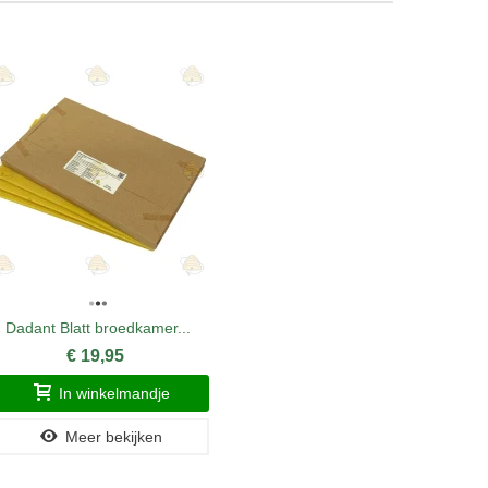
Dadant Blatt broedkamer...
Dadant k
€ 19,95
In winkelmandje
Meer bekijken