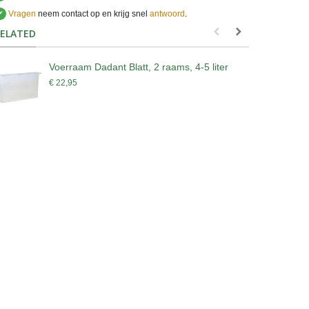
✔
Vragen
neem contact op en krijg snel
antwoord
.
.
ELATED
Voerraam Dadant Blatt, 2 raams, 4-5 liter
D
€ 22,95
€