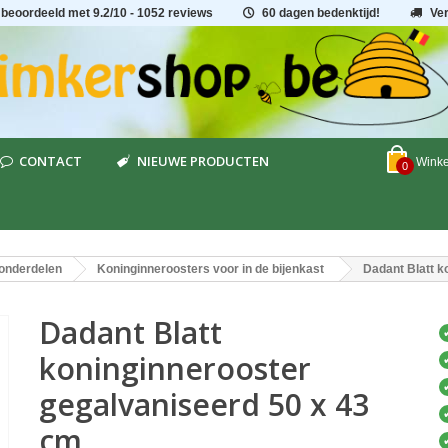
 beoordeeld met
9.2
/
10
- 1052 reviews
60 dagen bedenktijd!
Ve
CONTACT
NIEUWE PRODUCTEN
Wink
0
onderdelen
Koninginneroosters voor in de bijenkast
Dadant Blatt k
Dadant Blatt
koninginnerooster
gegalvaniseerd 50 x 43
cm