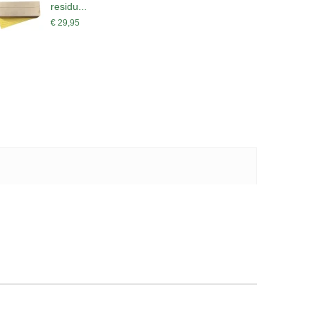
residu...
r
€ 29,95
€