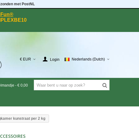
rzonden met PostNL
eeFun®
MPLEXBE10
€ EUR
Nederlands (Dutch)
Login
elmandje
-
€ 0,00
gkamer kunstraat per 2 kg
CCESSOIRES