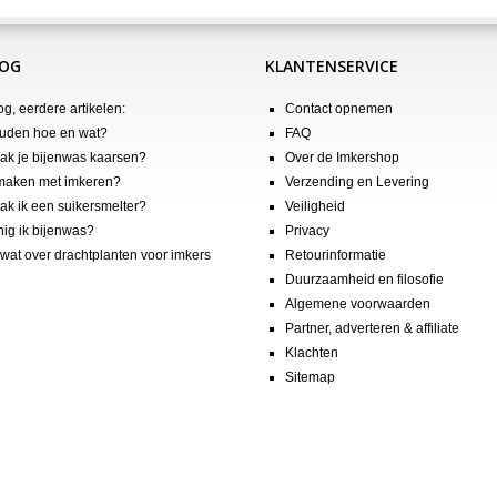
LOG
KLANTENSERVICE
og, eerdere artikelen:
Contact opnemen
uden hoe en wat?
FAQ
k je bijenwas kaarsen?
Over de Imkershop
maken met imkeren?
Verzending en Levering
k ik een suikersmelter?
Veiligheid
nig ik bijenwas?
Privacy
wat over drachtplanten voor imkers
Retourinformatie
Duurzaamheid en filosofie
Algemene voorwaarden
Partner, adverteren & affiliate
Klachten
Sitemap