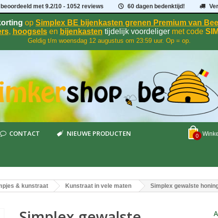
 beoordeeld met
9.2
/
10
- 1052 reviews
60 dagen bedenktijd!
Ve
orting
op
Simplex BE bijenkasten grenen Premium van B
rs
,
hoogsels
en
bijenkasten
tijdelijk voordeliger
met code
SI
Geldig t/m woensdag 12 augustus om 23:59 uur. Op = op.
CONTACT
NIEUWE PRODUCTEN
Wink
0
pjes & kunstraat
Kunstraat in vele maten
Simplex gewalste honin
Simplex gewalste
A