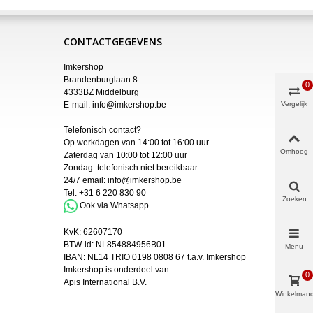
CONTACTGEGEVENS
Imkershop
Brandenburglaan 8
0
4333BZ Middelburg
E-mail:
info@imkershop.be
Vergelijk
Telefonisch contact?
Op werkdagen van 14:00 tot 16:00 uur
Omhoog
Zaterdag van 10:00 tot 12:00 uur
Zondag: telefonisch niet bereikbaar
24/7 email:
info@imkershop.be
Tel:
+31 6 220 830 90
Zoeken
Ook via Whatsapp
KvK:
62607170
BTW-id: NL854884956B01
Menu
IBAN:
NL14 TRIO 0198 0808 67 t.a.v. Imkershop
Imkershop is onderdeel van
0
Apis International B.V.
Winkelman