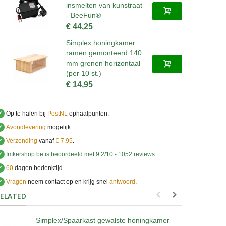
insmelten van kunstraat
- BeeFun®
€ 44,25
Simplex honingkamer
ramen gemonteerd 140
mm grenen horizontaal
(per 10 st.)
€ 14,95
✔
Op te halen bij
PostNL
ophaalpunten.
✔
Avondlevering
mogelijk.
✔
Verzending
vanaf
€ 7,95
.
✔
Imkershop.be
is beoordeeld met
9.2
/
10
-
1052
reviews
.
✔
60
dagen bedenktijd.
✔
Vragen
neem contact op en krijg snel
antwoord
.
.
ELATED
Simplex/Spaarkast gewalste honingkamer
S