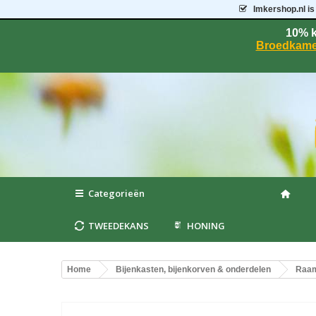
Imkershop.nl
is
10% k
Broedkame
Categorieën
TWEEDEKANS
HONING
Home
Bijenkasten, bijenkorven & onderdelen
Raam