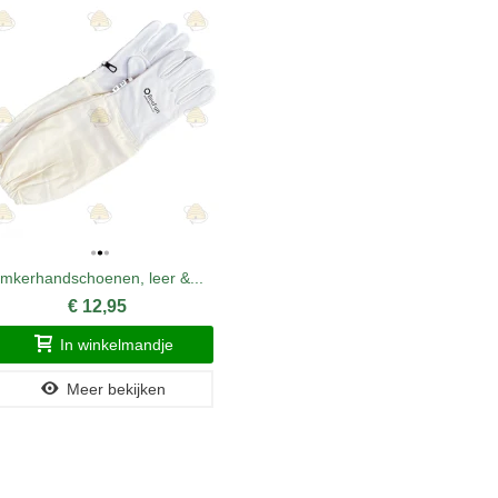
Imkerhandschoenen, leer &...
Thymovar
€ 12,95
In winkelmandje
Meer bekijken