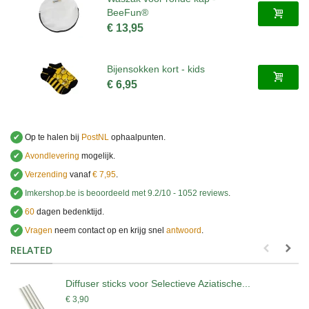
BeeFun®
€ 13,95
Bijensokken kort - kids
€ 6,95
✔
Op te halen bij
PostNL
ophaalpunten.
✔
Avondlevering
mogelijk.
✔
Verzending
vanaf
€ 7,95
.
✔
Imkershop.be
is beoordeeld met
9.2
/
10
-
1052
reviews
.
✔
60
dagen bedenktijd.
✔
Vragen
neem contact op en krijg snel
antwoord
.
.
RELATED
Diffuser sticks voor Selectieve Aziatische...
€ 3,90