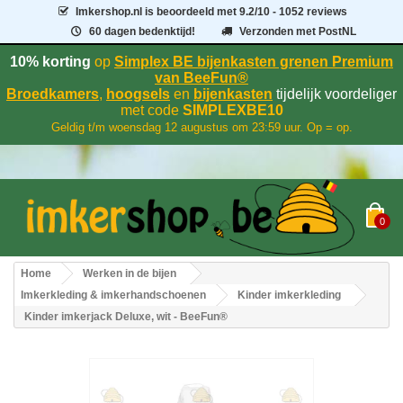
Imkershop.nl
is beoordeeld met
9.2
/
10
- 1052 reviews
60 dagen bedenktijd!
Verzonden met PostNL
10% korting
op
Simplex BE bijenkasten grenen Premium
van BeeFun®
Broedkamers
,
hoogsels
en
bijenkasten
tijdelijk voordeliger
met code
SIMPLEXBE10
Geldig t/m woensdag 12 augustus om 23:59 uur. Op = op.
0
Home
Werken in de bijen
Imkerkleding & imkerhandschoenen
Kinder imkerkleding
Kinder imkerjack Deluxe, wit - BeeFun®