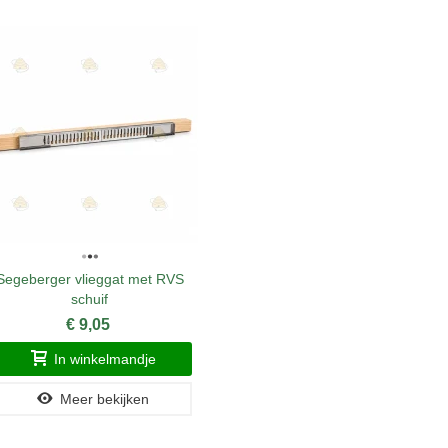
Segeberger vlieggat met RVS
vlieggatsch
schuif
€ 9,05
In winkelmandje
Meer bekijken