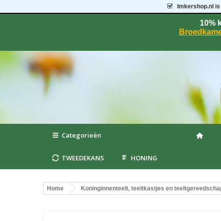
Imkershop.nl
is
10% k
Broedkame
Categorieën
TWEEDEKANS
HONING
Home
Koninginnenteelt, teeltkastjes en teeltgereedscha