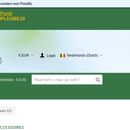
rzonden met PostNL
eeFun®
MPLEXBE10
€ EUR
Nederlands (Dutch)
Login
elmandje
-
€ 0,00
 van 11)
CCESSOIRES