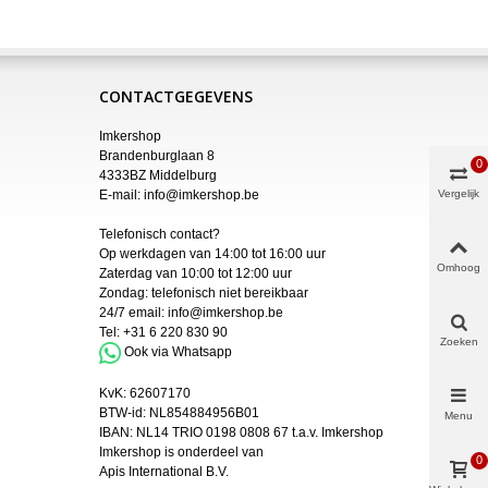
CONTACTGEGEVENS
Imkershop
Brandenburglaan 8
0
4333BZ Middelburg
E-mail:
info@imkershop.be
Vergelijk
Telefonisch contact?
Op werkdagen van 14:00 tot 16:00 uur
Omhoog
Zaterdag van 10:00 tot 12:00 uur
Zondag: telefonisch niet bereikbaar
24/7 email:
info@imkershop.be
Tel:
+31 6 220 830 90
Zoeken
Ook via Whatsapp
KvK:
62607170
BTW-id: NL854884956B01
Menu
IBAN:
NL14 TRIO 0198 0808 67 t.a.v. Imkershop
Imkershop is onderdeel van
0
Apis International B.V.