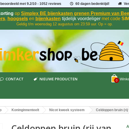
 beoordeeld met
9.2
/
10
- 1052 reviews
60 dagen bedenktijd!
Ve
orting
op
Simplex BE bijenkasten grenen Premium van B
rs
,
hoogsels
en
bijenkasten
tijdelijk voordeliger
met code
SI
Geldig t/m woensdag 12 augustus om 23:59 uur. Op = op.
CONTACT
NIEUWE PRODUCTEN
Wink
0
p
Koninginnenteelt
Nicot kweek systeem
Celdoppen bruin (rij
Celdoppen bruin (rij van
A