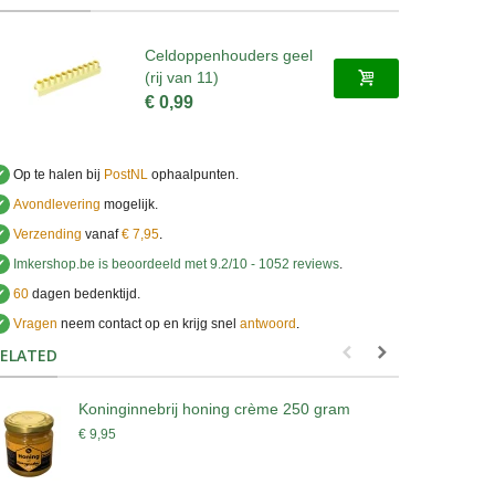
Celdoppenhouders geel
(rij van 11)
€ 0,99
✔
Op te halen bij
PostNL
ophaalpunten.
✔
Avondlevering
mogelijk.
✔
Verzending
vanaf
€ 7,95
.
✔
Imkershop.be
is beoordeeld met
9.2
/
10
-
1052
reviews
.
✔
60
dagen bedenktijd.
✔
Vragen
neem contact op en krijg snel
antwoord
.
.
ELATED
Koninginnebrij honing crème 250 gram
A
b
€ 9,95
€