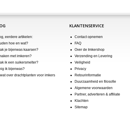
LOG
KLANTENSERVICE
og, eerdere artikelen:
Contact opnemen
uden hoe en wat?
FAQ
k je bijenwas kaarsen?
Over de Imkershop
maken met imkeren?
Verzending en Levering
k ik een suikersmelter?
Veiligheid
nig ik bijenwas?
Privacy
wat over drachtplanten voor imkers
Retourinformatie
Duurzaamheid en filosofie
Algemene voorwaarden
Partner, adverteren & affiliate
Klachten
Sitemap