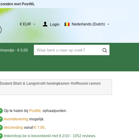
rzonden met PostNL
€ EUR
Nederlands (Dutch)
Login
elmandje
-
€ 0,00
Dadant Blatt & Langstroth honingkamer Hoffmann ramen
✔
Op te halen bij
PostNL
ophaalpunten.
✔
Avondlevering
mogelijk.
✔
Verzending
vanaf
€ 7,95
.
✔
Imkershop.be
is beoordeeld met
9.2
/
10
-
1052
reviews
.