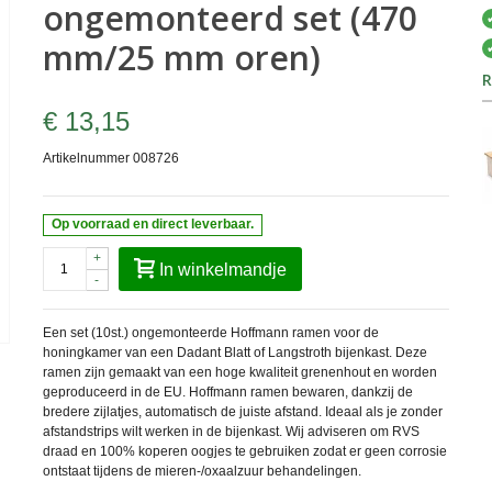
ongemonteerd set (470
mm/25 mm oren)
R
€ 13,15
Artikelnummer
008726
Op voorraad en direct leverbaar.
+
In winkelmandje
-
Een set (10st.) ongemonteerde Hoffmann ramen voor de
honingkamer van een Dadant Blatt of Langstroth bijenkast.
Deze
ramen zijn gemaakt van een hoge kwaliteit grenenhout en worden
geproduceerd in de EU. Hoffmann ramen bewaren, dankzij de
bredere zijlatjes, automatisch de juiste afstand. Ideaal als je zonder
afstandstrips wilt werken in de bijenkast.
Wij adviseren om RVS
draad en 100% koperen oogjes te gebruiken zodat er geen corrosie
ontstaat tijdens de mieren-/oxaalzuur behandelingen.