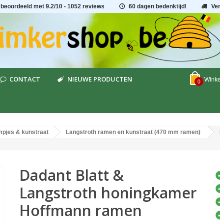
 beoordeeld met
9.2
/
10
- 1052 reviews
60 dagen bedenktijd!
Ve
CONTACT
NIEUWE PRODUCTEN
Wink
0
pjes & kunstraat
Langstroth ramen en kunstraat (470 mm ramen)
Dadant Blatt &
Langstroth honingkamer
Hoffmann ramen