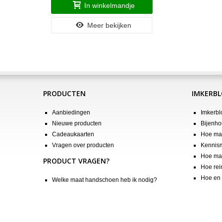
In winkelmandje
Meer bekijken
PRODUCTEN
IMKERB
Aanbiedingen
Imkerbl
Nieuwe producten
Bijenho
Cadeaukaarten
Hoe maa
Vragen over producten
Kennis
Hoe maa
PRODUCT VRAGEN?
Hoe rei
Hoe en 
Welke maat handschoen heb ik nodig?