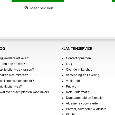
Meer bekijken
LOG
KLANTENSERVICE
og, eerdere artikelen:
Contact opnemen
uden hoe en wat?
FAQ
k je bijenwas kaarsen?
Over de Imkershop
maken met imkeren?
Verzending en Levering
k ik een suikersmelter?
Veiligheid
nig ik bijenwas?
Privacy
wat over drachtplanten voor imkers
Retourinformatie
Duurzaamheid en filosofie
Algemene voorwaarden
Partner, adverteren & affiliate
Klachten