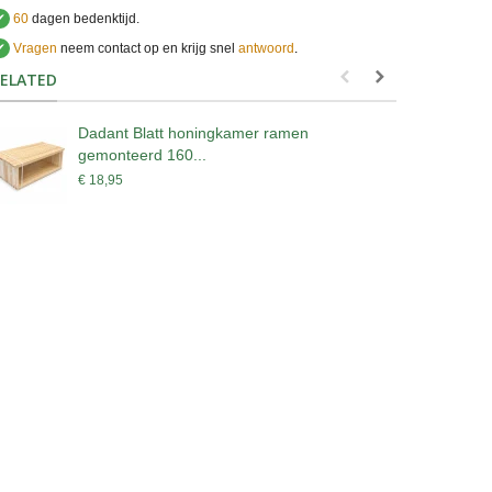
✔
60
dagen bedenktijd.
✔
Vragen
neem contact op en krijg snel
antwoord
.
.
ELATED
Dadant Blatt honingkamer ramen
V
gemonteerd 160...
€
€ 18,95