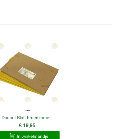
Dadant Blatt broedkamer...
VarroMed
€ 19,95
In winkelmandje