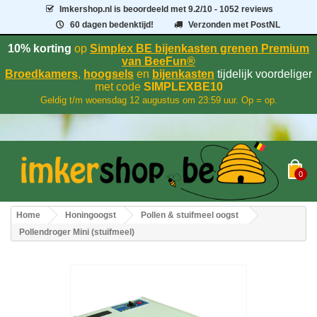
Imkershop.nl
is beoordeeld met
9.2
/
10
- 1052 reviews
60 dagen bedenktijd!
Verzonden met PostNL
10% korting
op
Simplex BE bijenkasten grenen Premium
van BeeFun®
Broedkamers
,
hoogsels
en
bijenkasten
tijdelijk voordeliger
met code
SIMPLEXBE10
Geldig t/m woensdag 12 augustus om 23:59 uur. Op = op.
0
Home
Honingoogst
Pollen & stuifmeel oogst
Pollendroger Mini (stuifmeel)