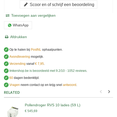
Scoor en of schrijf een beoordeling
Toevoegen aan vergelijken
WhatsApp
Afdrukken
✔
Op te halen bij
PostNL
ophaalpunten.
✔
Avondlevering
mogelijk.
✔
Verzending
vanaf
€ 7,95
.
✔
Imkershop.be
is beoordeeld met
9.2
/
10
-
1052
reviews
.
✔
60
dagen bedenktijd.
✔
Vragen
neem contact op en krijg snel
antwoord
.
.
RELATED
Pollendroger RVS 10 lades (59 L)
€ 545,69