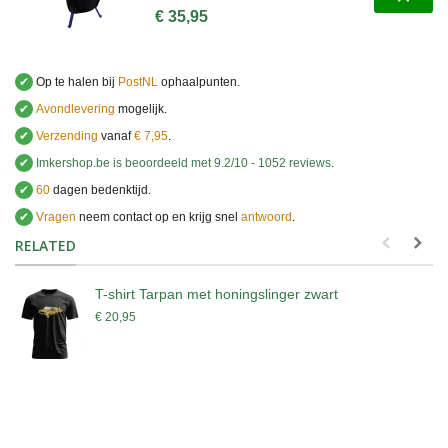
€ 35,95
✔
Op te halen bij
PostNL
ophaalpunten.
✔
Avondlevering
mogelijk.
✔
Verzending
vanaf
€ 7,95
.
✔
Imkershop.be
is beoordeeld met
9.2
/
10
-
1052
reviews
.
✔
60
dagen bedenktijd.
✔
Vragen
neem contact op en krijg snel
antwoord
.
.
RELATED
T-shirt Tarpan met honingslinger zwart
€ 20,95