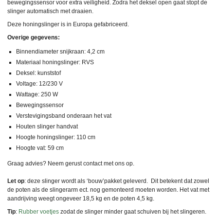
bewegingssensor voor extra veiligheid. Zodra het deksel open gaat stopt de
slinger automatisch met draaien.
Deze honingslinger is in Europa gefabriceerd.
Overige gegevens:
Binnendiameter snijkraan: 4,2 cm
Materiaal honingslinger: RVS
Deksel: kunststof
Voltage: 12/230 V
Wattage: 250 W
Bewegingssensor
Verstevigingsband onderaan het vat
Houten slinger handvat
Hoogte honingslinger: 110 cm
Hoogte vat: 59 cm
Graag advies? Neem gerust contact met ons op.
Let op
: deze slinger wordt als ‘bouw’pakket geleverd. Dit betekent dat zowel
de poten als de slingerarm ect. nog gemonteerd moeten worden. Het vat met
aandrijving weegt ongeveer 18,5 kg en de poten 4,5 kg.
Tip
:
Rubber voetjes
zodat de slinger minder gaat schuiven bij het slingeren.