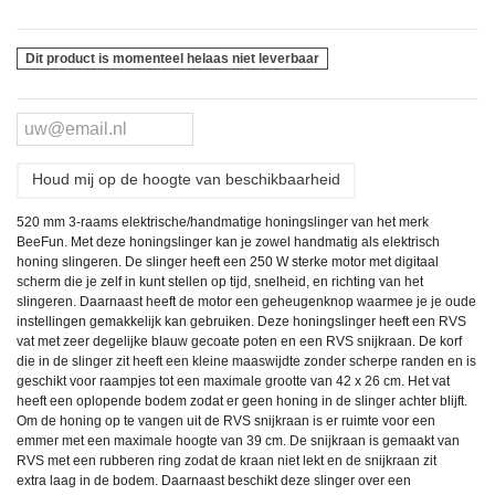
Dit product is momenteel helaas niet leverbaar
Houd mij op de hoogte van beschikbaarheid
520 mm 3-raams elektrische/handmatige honingslinger van het merk
BeeFun. Met deze honingslinger kan je zowel handmatig als elektrisch
honing slingeren. De slinger heeft een 250 W sterke motor met digitaal
scherm die je zelf in kunt stellen op tijd, snelheid, en richting van het
slingeren. Daarnaast heeft de motor een geheugenknop waarmee je je oude
instellingen gemakkelijk kan gebruiken. Deze honingslinger heeft een RVS
vat met zeer degelijke blauw gecoate poten en een RVS snijkraan. De korf
die in de slinger zit heeft een kleine maaswijdte zonder scherpe randen en is
geschikt voor raampjes tot een maximale grootte van 42 x 26 cm. Het vat
heeft een oplopende bodem zodat er geen honing in de slinger achter blijft.
Om de honing op te vangen uit de RVS snijkraan is er ruimte voor een
emmer met een maximale hoogte van 39 cm. De snijkraan is gemaakt van
RVS met een rubberen ring zodat de kraan niet lekt en de snijkraan zit
extra laag in de bodem. Daarnaast beschikt deze slinger over een