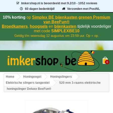
Imkershop.nl
is beoordeeld met
9.2
/
10
- 1052 reviews
60 dagen bedenktijd!
Verzonden met PostNL
10% korting
op
Simplex BE bijenkasten grenen Premium
van BeeFun®
Broedkamers
,
hoogsels
en
bijenkasten
tijdelijk voordeliger
met code
SIMPLEXBE10
Geldig t/m woensdag 12 augustus om 23:59 uur. Op = op.
0
Home
Honingoogst
Honingslingers
Elektrische slingers tangentiel
520 mm 3-raams elektrische
honingslinger Deluxe BeeFun®