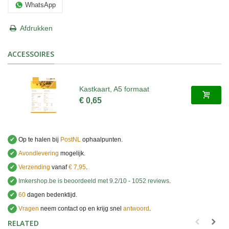
WhatsApp
Afdrukken
ACCESSOIRES
Kastkaart, A5 formaat
€ 0,65
✔
Op te halen bij
PostNL
ophaalpunten.
✔
Avondlevering
mogelijk.
✔
Verzending
vanaf
€ 7,95
.
✔
Imkershop.be
is beoordeeld met
9.2
/
10
-
1052
reviews
.
✔
60
dagen bedenktijd.
✔
Vragen
neem contact op en krijg snel
antwoord
.
.
RELATED