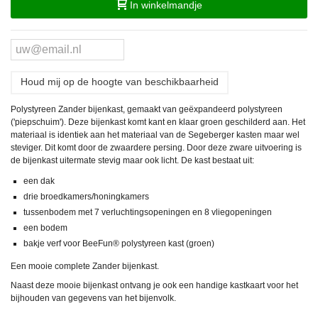
In winkelmandje
Houd mij op de hoogte van beschikbaarheid
Polystyreen Zander bijenkast, gemaakt van geëxpandeerd polystyreen
('piepschuim'). Deze bijenkast komt kant en klaar groen geschilderd aan. Het
materiaal is identiek aan het materiaal van de Segeberger kasten maar wel
steviger. Dit komt door de zwaardere persing. Door deze zware uitvoering is
de bijenkast uitermate stevig maar ook licht. De kast bestaat uit:
een dak
drie broedkamers/honingkamers
tussenbodem met 7 verluchtingsopeningen en 8 vliegopeningen
een bodem
bakje verf voor BeeFun® polystyreen kast (groen)
Een mooie complete Zander bijenkast.
Naast deze mooie bijenkast ontvang je ook een handige kastkaart voor het
bijhouden van gegevens van het bijenvolk.