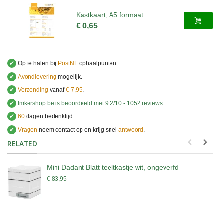
Kastkaart, A5 formaat
€ 0,65
✔
Op te halen bij
PostNL
ophaalpunten.
✔
Avondlevering
mogelijk.
✔
Verzending
vanaf
€ 7,95
.
✔
Imkershop.be
is beoordeeld met
9.2
/
10
-
1052
reviews
.
✔
60
dagen bedenktijd.
✔
Vragen
neem contact op en krijg snel
antwoord
.
.
RELATED
Mini Dadant Blatt teeltkastje wit, ongeverfd
€ 83,95