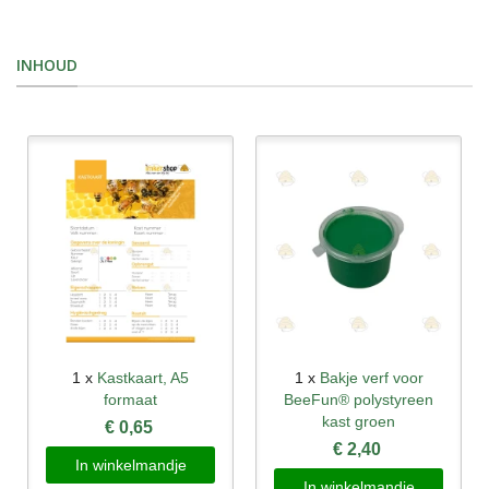
INHOUD
1 x
Kastkaart, A5
1 x
Bakje verf voor
formaat
BeeFun® polystyreen
kast groen
€ 0,65
€ 2,40
In winkelmandje
In winkelmandje