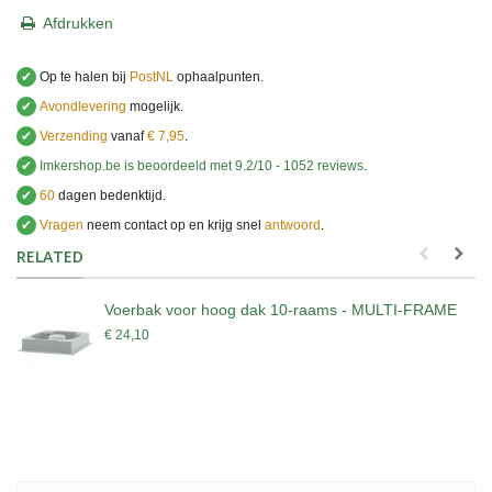
Afdrukken
✔
Op te halen bij
PostNL
ophaalpunten.
✔
Avondlevering
mogelijk.
✔
Verzending
vanaf
€ 7,95
.
✔
Imkershop.be
is beoordeeld met
9.2
/
10
-
1052
reviews
.
✔
60
dagen bedenktijd.
✔
Vragen
neem contact op en krijg snel
antwoord
.
.
RELATED
Voerbak voor hoog dak 10-raams - MULTI-FRAME
€ 24,10