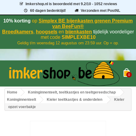
Imkershop.nl
is beoordeeld met
9.2
/
10
- 1052 reviews
60 dagen bedenktijd!
Verzonden met PostNL
10% korting
op
Simplex BE bijenkasten grenen Premium
van BeeFun®
Broedkamers
,
hoogsels
en
bijenkasten
tijdelijk voordeliger
met code
SIMPLEXBE10
Geldig t/m woensdag 12 augustus om 23:59 uur. Op = op.
0
Home
Koninginnenteelt, teeltkastjes en teeltgereedschap
Koninginnenteelt
Kieler teeltkastjes & onderdelen
Kieler
opzet voerbakje