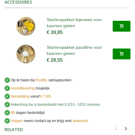
ACCESSOIRES
Starterspakket bijenwas voor
kaarsen gieten
€ 39,95
Starterspakket paraffine voor
kaarsen gieten
€ 28,55
✔
Op te halen bij
PostNL
ophaalpunten.
✔
Avondlevering
mogelijk.
✔
Verzending
vanaf
€ 7,95
.
✔
Imkershop.be
is beoordeeld met
9.2
/
10
-
1052
reviews
.
✔
60
dagen bedenktijd.
✔
Vragen
neem contact op en krijg snel
antwoord
.
.
RELATED