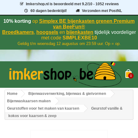
Imkershop.nl
is beoordeeld met
9.2
/
10
- 1052 reviews
60 dagen bedenktijd!
Verzonden met PostNL
10% korting
op
Simplex BE bijenkasten grenen Premium
van BeeFun®
Broedkamers
,
hoogsels
en
bijenkasten
tijdelijk voordeliger
met code
SIMPLEXBE10
Geldig t/m woensdag 12 augustus om 23:59 uur. Op = op.
0
Home
Bijenwasverwerking, bijenwas & gietvormen
Bijenwaskaarsen maken
Geurstoffen voor het maken van kaarsen
Geurstof vanille &
kokos voor kaarsen & zeep