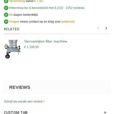
✔
Verzending
vanaf
€ 7,95
.
✔
Imkershop.be
is beoordeeld met
9.2
/
10
-
1052
reviews
.
✔
60
dagen bedenktijd.
✔
Vragen
neem contact op en krijg snel
antwoord
.
.
RELATED
Varroamijten filter machine
€ 1.199,95
REVIEWS
Schrijf als eerste een review !
CUSTOM TAB