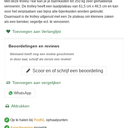
Met deze trolley / kar kan je je bijenkasten tot 350 kg zeer gemakkelijk
vervoeren. De trolley heeft een laadplateau van 61,5 cm x 46,5 cm en kan
voor het verplaatsen van bijna alle bijenkasten worden gebruikt.
Daarnaast is de trolley uitgerust met een 2e plateau om kleinere zaken
als een beroker, vegertje ect. te vervoeren.
Toevoegen aan Verlanglijst
Beoordelingen en reviews
Niemand heeft nog een review geschreven
in deze taal, schrijf als eerste een review!
Scoor en of schrijf een beoordeling
Toevoegen aan vergelijken
WhatsApp
Afdrukken
✔
Op te halen bij
PostNL
ophaalpunten.
✔
Avondlevering
mogelijk.