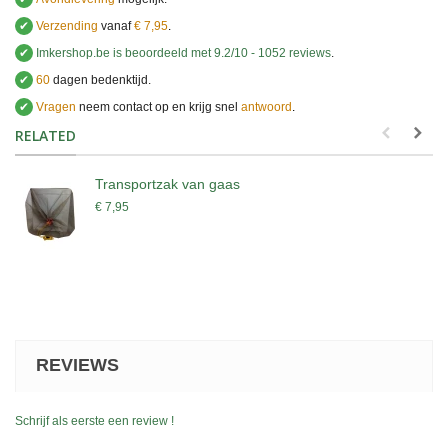
✔
Verzending
vanaf
€ 7,95
.
✔
Imkershop.be
is beoordeeld met
9.2
/
10
-
1052
reviews
.
✔
60
dagen bedenktijd.
✔
Vragen
neem contact op en krijg snel
antwoord
.
.
RELATED
Transportzak van gaas
€ 7,95
REVIEWS
Schrijf als eerste een review !