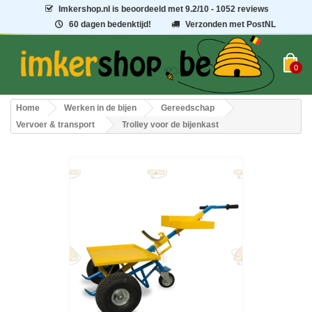
Imkershop.nl
is beoordeeld met
9.2
/
10
- 1052 reviews
60 dagen bedenktijd!
Verzonden met PostNL
0
Home
Werken in de bijen
Gereedschap
Vervoer & transport
Trolley voor de bijenkast