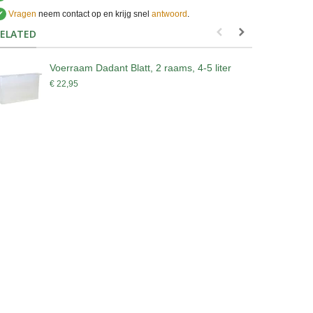
✔
Vragen
neem contact op en krijg snel
antwoord
.
.
ELATED
Voerraam Dadant Blatt, 2 raams, 4-5 liter
D
€ 22,95
€