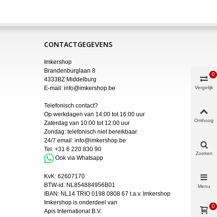
CONTACTGEGEVENS
Imkershop
Brandenburglaan 8
0
4333BZ Middelburg
E-mail:
info@imkershop.be
Vergelijk
Telefonisch contact?
Op werkdagen van 14:00 tot 16:00 uur
Omhoog
Zaterdag van 10:00 tot 12:00 uur
Zondag: telefonisch niet bereikbaar
24/7 email:
info@imkershop.be
Tel:
+31 6 220 830 90
Zoeken
Ook via Whatsapp
KvK:
62607170
BTW-id: NL854884956B01
Menu
IBAN:
NL14 TRIO 0198 0808 67 t.a.v. Imkershop
Imkershop is onderdeel van
0
Apis International B.V.