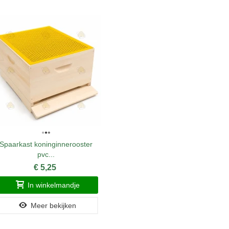
Spaarkast koninginnerooster
Accu voo
pvc...
€ 5,25
In winkelmandje
Meer bekijken