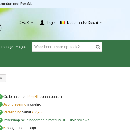
rzonden met PostNL
€ EUR
Nederlands (Dutch)
Login
elmandje
-
€ 0,00
ox
✔
Op te halen bij
PostNL
ophaalpunten.
✔
Avondlevering
mogelijk.
✔
Verzending
vanaf
€ 7,95
.
✔
Imkershop.be
is beoordeeld met
9.2
/
10
-
1052
reviews
.
✔
60
dagen bedenktijd.