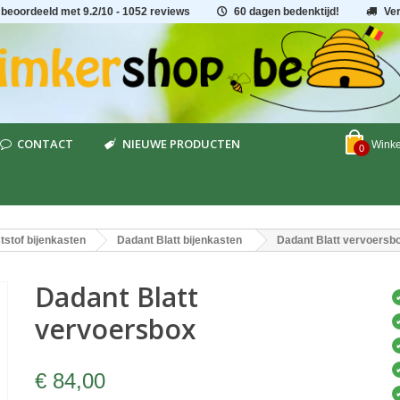
 beoordeeld met
9.2
/
10
- 1052 reviews
60 dagen bedenktijd!
Ve
CONTACT
NIEUWE PRODUCTEN
Wink
0
tstof bijenkasten
Dadant Blatt bijenkasten
Dadant Blatt vervoersb
Dadant Blatt
vervoersbox
€ 84,00