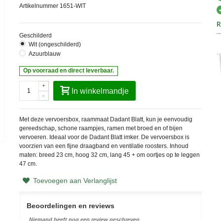
Artikelnummer
1651-WIT
R
Geschilderd
Wit (ongeschilderd)
Azuurblauw
Op voorraad en direct leverbaar.
+
In winkelmandje
-
Met deze vervoersbox, raammaat Dadant Blatt, kun je eenvoudig
gereedschap, schone raampjes, ramen met broed en of bijen
vervoeren. Ideaal voor de Dadant Blatt imker. De vervoersbox is
voorzien van een fijne draagband en ventilatie roosters. Inhoud
maten:
breed 23 cm, hoog 32 cm, lang 45 + om oortjes op te leggen
47 cm.
Toevoegen aan Verlanglijst
Beoordelingen en reviews
Niemand heeft nog een review geschreven