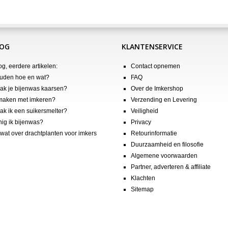
LOG
KLANTENSERVICE
og, eerdere artikelen:
Contact opnemen
uden hoe en wat?
FAQ
k je bijenwas kaarsen?
Over de Imkershop
maken met imkeren?
Verzending en Levering
k ik een suikersmelter?
Veiligheid
nig ik bijenwas?
Privacy
wat over drachtplanten voor imkers
Retourinformatie
Duurzaamheid en filosofie
Algemene voorwaarden
Partner, adverteren & affiliate
Klachten
Sitemap