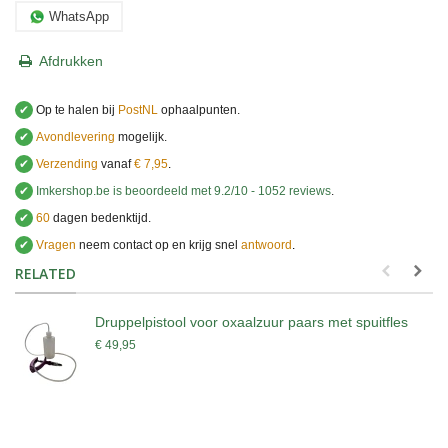
WhatsApp
Afdrukken
✔
Op te halen bij
PostNL
ophaalpunten.
✔
Avondlevering
mogelijk.
✔
Verzending
vanaf
€ 7,95
.
✔
Imkershop.be
is beoordeeld met
9.2
/
10
-
1052
reviews
.
✔
60
dagen bedenktijd.
✔
Vragen
neem contact op en krijg snel
antwoord
.
.
RELATED
Druppelpistool voor oxaalzuur paars met spuitfles
€ 49,95