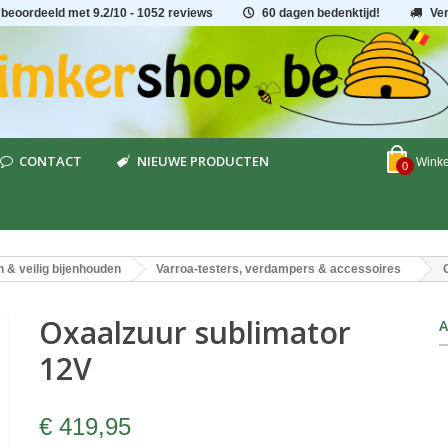
 beoordeeld met
9.2
/
10
- 1052 reviews
60 dagen bedenktijd!
Ve
CONTACT
NIEUWE PRODUCTEN
Wink
0
n & veilig bijenhouden
Varroa-testers, verdampers & accessoires
Oxaalzuur sublimator
A
12V
€ 419,95