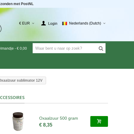
rzonden met PostNL
€ EUR
Nederlands (Dutch)
Login
elmandje
-
€ 0,00
Oxaalzuur sublimator 12V
CCESSOIRES
Oxaalzuur 500 gram
€ 8,35