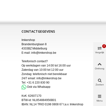
CONTACTGEGEVENS
Imkershop
Brandenburglaan 8
0
4333BZ Middelburg
E-mail:
info@imkershop.be
Vergelijk
Telefonisch contact?
Op werkdagen van 14:00 tot 16:00 uur
Omhoog
Zaterdag van 10:00 tot 12:00 uur
Zondag: telefonisch niet bereikbaar
24/7 email:
info@imkershop.be
Tel:
+31 6 220 830 90
Zoeken
Ook via Whatsapp
KvK:
62607170
BTW-id: NL854884956B01
Menu
IBAN:
NL14 TRIO 0198 0808 67 t.a.v. Imkershop