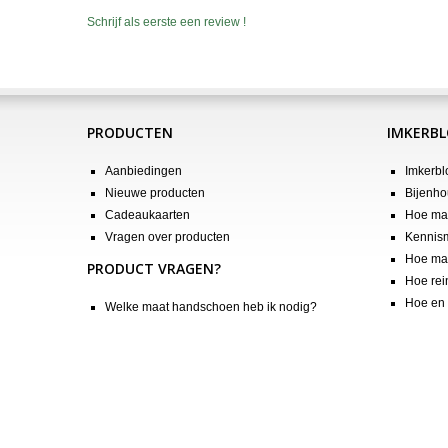
Schrijf als eerste een review !
PRODUCTEN
IMKERB
Aanbiedingen
Imkerbl
Nieuwe producten
Bijenho
Cadeaukaarten
Hoe maa
Vragen over producten
Kennis
Hoe maa
PRODUCT VRAGEN?
Hoe rei
Hoe en 
Welke maat handschoen heb ik nodig?