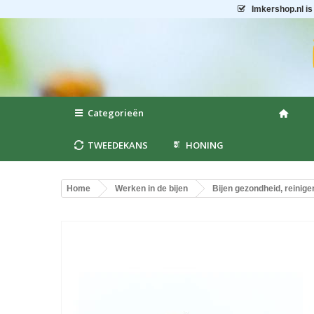
Imkershop.nl
is
Categorieën
TWEEDEKANS
HONING
Home
Werken in de bijen
Bijen gezondheid, reinige