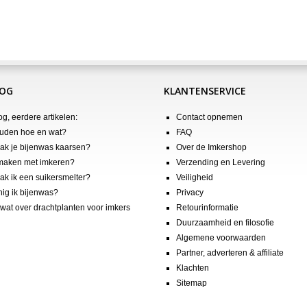
LOG
KLANTENSERVICE
og, eerdere artikelen:
Contact opnemen
uden hoe en wat?
FAQ
k je bijenwas kaarsen?
Over de Imkershop
maken met imkeren?
Verzending en Levering
k ik een suikersmelter?
Veiligheid
nig ik bijenwas?
Privacy
wat over drachtplanten voor imkers
Retourinformatie
Duurzaamheid en filosofie
Algemene voorwaarden
Partner, adverteren & affiliate
Klachten
Sitemap