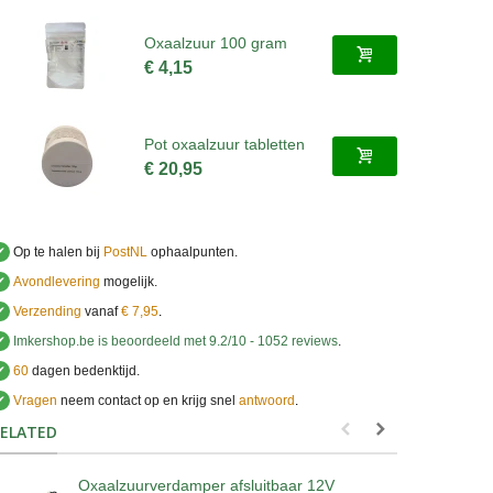
Oxaalzuur 100 gram
€ 4,15
Pot oxaalzuur tabletten
€ 20,95
✔
Op te halen bij
PostNL
ophaalpunten.
✔
Avondlevering
mogelijk.
✔
Verzending
vanaf
€ 7,95
.
✔
Imkershop.be
is beoordeeld met
9.2
/
10
-
1052
reviews
.
✔
60
dagen bedenktijd.
✔
Vragen
neem contact op en krijg snel
antwoord
.
.
ELATED
Oxaalzuurverdamper afsluitbaar 12V