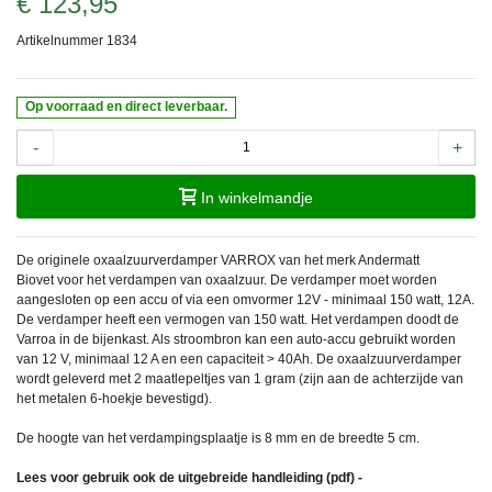
€ 123,95
Artikelnummer
1834
Op voorraad en direct leverbaar.
-
+
In winkelmandje
De originele oxaalzuurverdamper VARROX van het merk Andermatt
Biovet voor het verdampen van oxaalzuur. De verdamper moet worden
aangesloten op een accu of via een omvormer 12V - minimaal 150 watt, 12A.
De verdamper heeft een vermogen van 150 watt. Het verdampen doodt de
Varroa in de bijenkast. Als stroombron kan een auto-accu gebruikt worden
van 12 V, minimaal 12 A en een capaciteit > 40Ah. De oxaalzuurverdamper
wordt geleverd met
2 maatlepeltjes van 1 gram (zijn aan de achterzijde van
het metalen 6-hoekje bevestigd).
De hoogte van het verdampingsplaatje is 8 mm en de breedte 5 cm.
Lees voor gebruik ook de uitgebreide handleiding (pdf) -