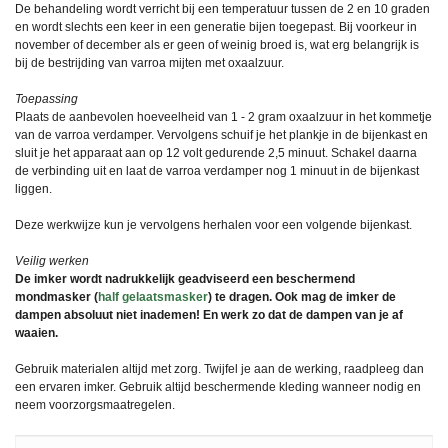
De behandeling wordt verricht bij een temperatuur tussen de 2 en 10 graden
en wordt slechts een keer in een generatie bijen toegepast. Bij voorkeur in
november of december als er geen of weinig broed is, wat erg belangrijk is
bij de bestrijding van varroa mijten met oxaalzuur.
Toepassing
Plaats de aanbevolen hoeveelheid van 1 - 2 gram oxaalzuur in het kommetje
van de varroa verdamper. Vervolgens schuif je het plankje in de bijenkast en
sluit je het apparaat aan op 12 volt gedurende 2,5 minuut. Schakel daarna
de verbinding uit en laat de varroa verdamper nog 1 minuut in de bijenkast
liggen.
Deze werkwijze kun je vervolgens herhalen voor een volgende bijenkast.
Veilig werken
De imker wordt nadrukkelijk geadviseerd een beschermend
mondmasker (
half gelaatsmasker
) te dragen. Ook mag de imker de
dampen absoluut niet inademen! En werk zo dat de dampen van je af
waaien.
Gebruik materialen altijd met zorg. Twijfel je aan de werking, raadpleeg dan
een ervaren imker. Gebruik altijd beschermende kleding wanneer nodig en
neem voorzorgsmaatregelen.