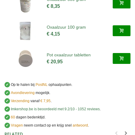
€ 8,35
Oxaalzuur 100 gram
€ 4,15
Pot oxaalzuur tabletten
€ 20,95
✔
Op te halen bij
PostNL
ophaalpunten.
✔
Avondlevering
mogelijk.
✔
Verzending
vanaf
€ 7,95
.
✔
Imkershop.be
is beoordeeld met
9.2
/
10
-
1052
reviews
.
✔
60
dagen bedenktijd.
✔
Vragen
neem contact op en krijg snel
antwoord
.
.
RELATED