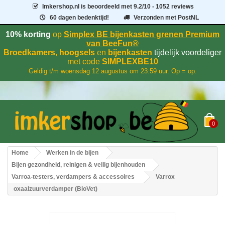
Imkershop.nl
is beoordeeld met
9.2
/
10
- 1052 reviews
60 dagen bedenktijd!
Verzonden met PostNL
10% korting
op
Simplex BE bijenkasten grenen Premium
van BeeFun®
Broedkamers
,
hoogsels
en
bijenkasten
tijdelijk voordeliger
met code
SIMPLEXBE10
Geldig t/m woensdag 12 augustus om 23:59 uur. Op = op.
0
Home
Werken in de bijen
Bijen gezondheid, reinigen & veilig bijenhouden
Varroa-testers, verdampers & accessoires
Varrox
oxaalzuurverdamper (BioVet)