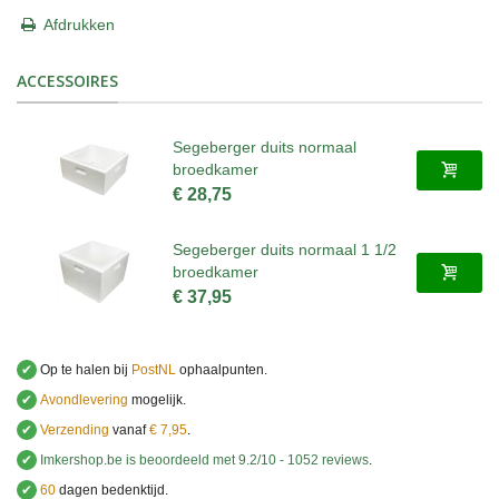
Afdrukken
ACCESSOIRES
Segeberger duits normaal
broedkamer
€ 28,75
Segeberger duits normaal 1 1/2
broedkamer
€ 37,95
✔
Op te halen bij
PostNL
ophaalpunten.
✔
Avondlevering
mogelijk.
✔
Verzending
vanaf
€ 7,95
.
✔
Imkershop.be
is beoordeeld met
9.2
/
10
-
1052
reviews
.
✔
60
dagen bedenktijd.