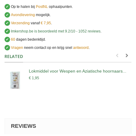
✔
Op te halen bij
PostNL
ophaalpunten.
✔
Avondlevering
mogelijk.
✔
Verzending
vanaf
€ 7,95
.
✔
Imkershop.be
is beoordeeld met
9.2
/
10
-
1052
reviews
.
✔
60
dagen bedenktijd.
✔
Vragen
neem contact op en krijg snel
antwoord
.
.
RELATED
Lokmiddel voor Wespen en Aziatische hoornaars...
€ 1,95
REVIEWS