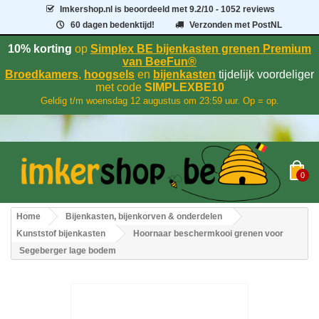
Imkershop.nl
is beoordeeld met
9.2
/
10
- 1052 reviews
60 dagen bedenktijd!
Verzonden met PostNL
10% korting
op
Simplex BE bijenkasten grenen Premium
van BeeFun®
Broedkamers
,
hoogsels
en
bijenkasten
tijdelijk voordeliger
met code
SIMPLEXBE10
Geldig t/m woensdag 12 augustus om 23:59 uur. Op = op.
0
Home
Bijenkasten, bijenkorven & onderdelen
Kunststof bijenkasten
Hoornaar beschermkooi grenen voor
Segeberger lage bodem