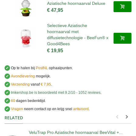
Aziatische hoornaarval Deluxe
€ 47,95
Selectieve Aziatische
hoornaarval met
diffusietechnologie - BeeFun® x
Good4Bees
€ 19,95
✔
Op te halen bij
PostNL
ophaalpunten.
✔
Avondlevering
mogelijk.
✔
Verzending
vanaf
€ 7,95
.
✔
Imkershop.be
is beoordeeld met
9.2
/
10
-
1052
reviews
.
✔
60
dagen bedenktijd.
✔
Vragen
neem contact op en krijg snel
antwoord
.
.
RELATED
VeluTrap Pro Aziatische hoornaarval BeeVital +...