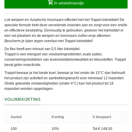
In winkelmandje
Lok wespen en Aziatische hoornaars effectief met het Trappit lokmiddel! De
speciale formule trekt deze vervelende insecten aan en zorgt voor een snelle
en effectieve bestrijding. Eenvoudig te gebruiken, gewoon het lokmiddel in
een val plaatsen en de wespen en hoornaars zullen erop afkomen.
Bescherm je bijen tegen overlast met Trappit lokmiddel!
De fles heeft een inhoud van 0,5 liter lokmiddel.
Trappit is een mengsel van voedselingrediënten zoals suiker,
conserveringsmiddelen van levensmiddelenkwaliteit en kleurstoffen. Trappit
bevat géén
insecticide.
Trappit bewaar je het beste koel, bewaar je het onder de 15°C dan behoudt
het product zijn activiteit en aantrekkingskracht voor minimaal 12 maanden.
Onder gekoelde omstandigheden (onder 4°C) kan het product tot 18
maanden worden opgeslagen.
VOLUMEKORTING
Aantal
Korting
U bespaart
100
10%
Tot
€ 149,50