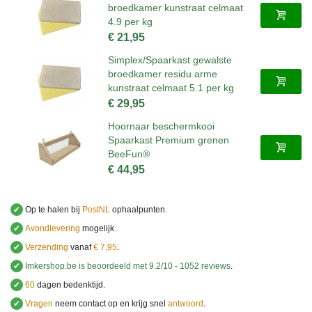
broedkamer kunstraat celmaat
4.9 per kg
€ 21,95
Simplex/Spaarkast gewalste
broedkamer residu arme
kunstraat celmaat 5.1 per kg
€ 29,95
Hoornaar beschermkooi
Spaarkast Premium grenen
BeeFun®
€ 44,95
✔
Op te halen bij
PostNL
ophaalpunten.
✔
Avondlevering
mogelijk.
✔
Verzending
vanaf
€ 7,95
.
✔
Imkershop.be
is beoordeeld met
9.2
/
10
-
1052
reviews
.
✔
60
dagen bedenktijd.
✔
Vragen
neem contact op en krijg snel
antwoord
.
.