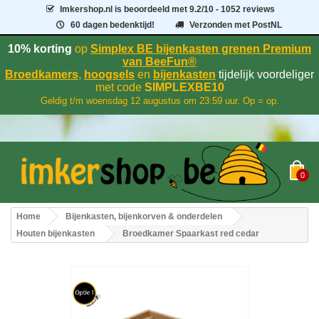
Imkershop.nl
is beoordeeld met
9.2
/
10
- 1052 reviews
60 dagen bedenktijd!
Verzonden met PostNL
10% korting
op
Simplex BE bijenkasten grenen Premium
van BeeFun®
Broedkamers
,
hoogsels
en
bijenkasten
tijdelijk voordeliger
met code
SIMPLEXBE10
Geldig t/m woensdag 12 augustus om 23:59 uur. Op = op.
0
Home
Bijenkasten, bijenkorven & onderdelen
Houten bijenkasten
Broedkamer Spaarkast red cedar