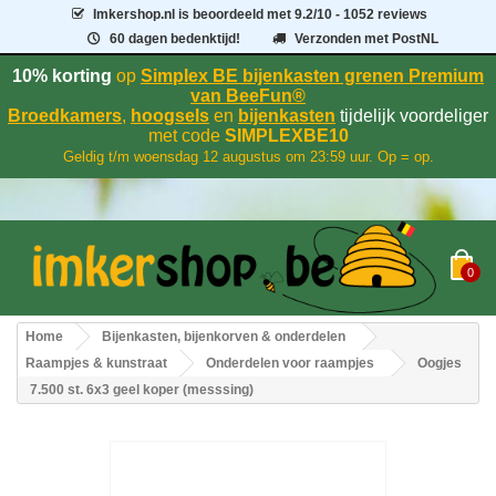
Imkershop.nl
is beoordeeld met
9.2
/
10
- 1052 reviews
60 dagen bedenktijd!
Verzonden met PostNL
10% korting
op
Simplex BE bijenkasten grenen Premium
van BeeFun®
Broedkamers
,
hoogsels
en
bijenkasten
tijdelijk voordeliger
met code
SIMPLEXBE10
Geldig t/m woensdag 12 augustus om 23:59 uur. Op = op.
0
Home
Bijenkasten, bijenkorven & onderdelen
Raampjes & kunstraat
Onderdelen voor raampjes
Oogjes
7.500 st. 6x3 geel koper (messsing)