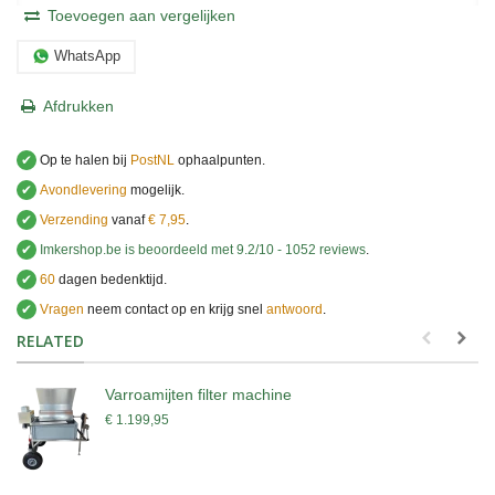
Toevoegen aan vergelijken
WhatsApp
Afdrukken
✔
Op te halen bij
PostNL
ophaalpunten.
✔
Avondlevering
mogelijk.
✔
Verzending
vanaf
€ 7,95
.
✔
Imkershop.be
is beoordeeld met
9.2
/
10
-
1052
reviews
.
✔
60
dagen bedenktijd.
✔
Vragen
neem contact op en krijg snel
antwoord
.
.
RELATED
Varroamijten filter machine
€ 1.199,95