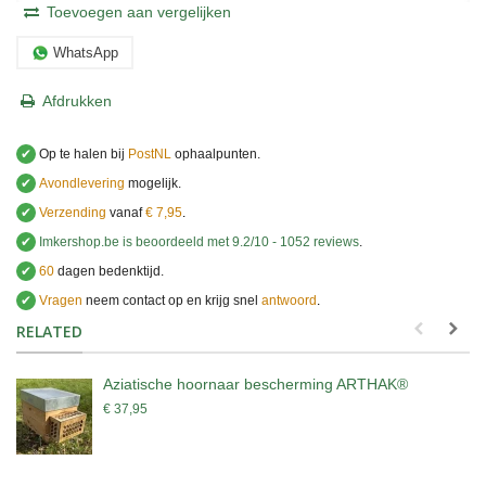
Toevoegen aan vergelijken
WhatsApp
Afdrukken
✔
Op te halen bij
PostNL
ophaalpunten.
✔
Avondlevering
mogelijk.
✔
Verzending
vanaf
€ 7,95
.
✔
Imkershop.be
is beoordeeld met
9.2
/
10
-
1052
reviews
.
✔
60
dagen bedenktijd.
✔
Vragen
neem contact op en krijg snel
antwoord
.
.
RELATED
Aziatische hoornaar bescherming ARTHAK®
€ 37,95