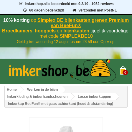
Imkershop.nl
is beoordeeld met
9.2
/
10
- 1052 reviews
60 dagen bedenktijd!
Verzonden met PostNL
10% korting
op
Simplex BE bijenkasten grenen Premium
van BeeFun®
Broedkamers
,
hoogsels
en
bijenkasten
tijdelijk voordeliger
met code
SIMPLEXBE10
Geldig t/m woensdag 12 augustus om 23:59 uur. Op = op.
0
Home
Werken in de bijen
Imkerkleding & imkerhandschoenen
Losse imkerkappen
Imkerkap BeeFun® met gaas achterkant (hoed & afstandsring)