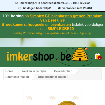
Imkershop.nl
is beoordeeld met
9.2
/
10
- 1052 reviews
60 dagen bedenktijd!
Verzonden met PostNL
10% korting
op
Simplex BE bijenkasten grenen Premium
van BeeFun®
Broedkamers
,
hoogsels
en
bijenkasten
tijdelijk voordeliger
met code
SIMPLEXBE10
Geldig t/m woensdag 12 augustus om 23:59 uur. Op = op.
0
Home
Werken in de bijen
Gereedschap
Raampjes maken
Draadspanner Budget