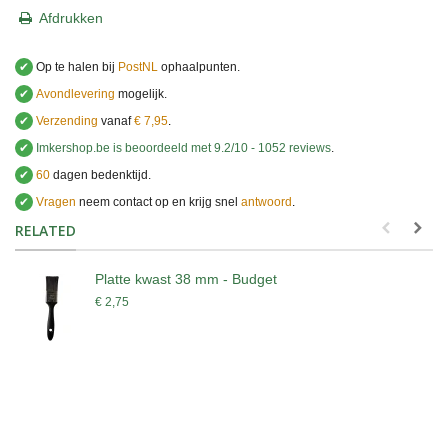
Afdrukken
✔
Op te halen bij
PostNL
ophaalpunten.
✔
Avondlevering
mogelijk.
✔
Verzending
vanaf
€ 7,95
.
✔
Imkershop.be
is beoordeeld met
9.2
/
10
-
1052
reviews
.
✔
60
dagen bedenktijd.
✔
Vragen
neem contact op en krijg snel
antwoord
.
.
RELATED
Platte kwast 38 mm - Budget
€ 2,75