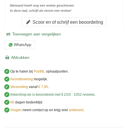
Niemand heeft nog een review geschreven
in deze taal, schrijf als eerste een review!
Scoor en of schrijf een beoordeling
Toevoegen aan vergelijken
WhatsApp
Afdrukken
✔
Op te halen bij
PostNL
ophaalpunten.
✔
Avondlevering
mogelijk.
✔
Verzending
vanaf
€ 7,95
.
✔
Imkershop.be
is beoordeeld met
9.2
/
10
-
1052
reviews
.
✔
60
dagen bedenktijd.
✔
Vragen
neem contact op en krijg snel
antwoord
.
.