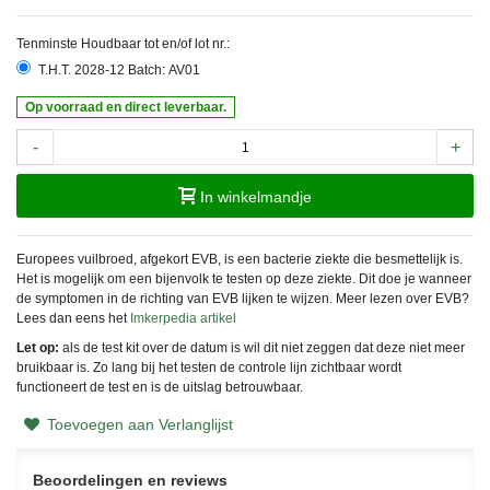
Tenminste Houdbaar tot en/of lot nr.:
T.H.T. 2028-12 Batch: AV01
Op voorraad en direct leverbaar.
-
+
In winkelmandje
Europees vuilbroed, afgekort EVB, is een bacterie ziekte die besmettelijk is.
Het is mogelijk om een bijenvolk te testen op deze ziekte. Dit doe je wanneer
de symptomen in de richting van EVB lijken te wijzen. Meer lezen over EVB?
Lees dan eens het
Imkerpedia artikel
Let op:
als de test kit over de datum is wil dit niet zeggen dat deze niet meer
bruikbaar is. Zo lang bij het testen de controle lijn zichtbaar wordt
functioneert de test en is de uitslag betrouwbaar.
Toevoegen aan Verlanglijst
Beoordelingen en reviews