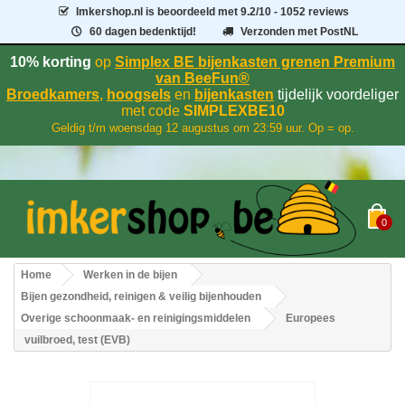
Imkershop.nl
is beoordeeld met
9.2
/
10
- 1052 reviews
60 dagen bedenktijd!
Verzonden met PostNL
10% korting
op
Simplex BE bijenkasten grenen Premium
van BeeFun®
Broedkamers
,
hoogsels
en
bijenkasten
tijdelijk voordeliger
met code
SIMPLEXBE10
Geldig t/m woensdag 12 augustus om 23:59 uur. Op = op.
0
Home
Werken in de bijen
Bijen gezondheid, reinigen & veilig bijenhouden
Overige schoonmaak- en reinigingsmiddelen
Europees
vuilbroed, test (EVB)