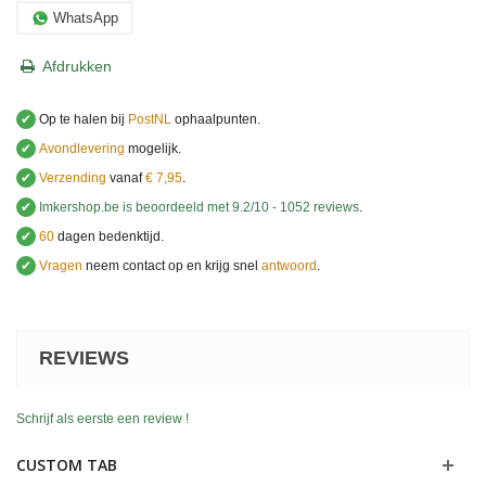
WhatsApp
Afdrukken
✔
Op te halen bij
PostNL
ophaalpunten.
✔
Avondlevering
mogelijk.
✔
Verzending
vanaf
€ 7,95
.
✔
Imkershop.be
is beoordeeld met
9.2
/
10
-
1052
reviews
.
✔
60
dagen bedenktijd.
✔
Vragen
neem contact op en krijg snel
antwoord
.
.
REVIEWS
Schrijf als eerste een review !
CUSTOM TAB