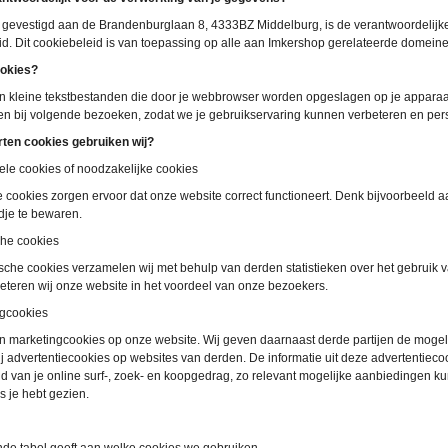
 gevestigd aan de Brandenburglaan 8, 4333BZ Middelburg, is de verantwoordelijke
id. Dit cookiebeleid is van toepassing op alle aan Imkershop gerelateerde domein
ookies?
jn kleine tekstbestanden die door je webbrowser worden opgeslagen op je appara
en bij volgende bezoeken, zodat we je gebruikservaring kunnen verbeteren en per
ten cookies gebruiken wij?
ele cookies of noodzakelijke cookies
 cookies zorgen ervoor dat onze website correct functioneert. Denk bijvoorbeeld a
je te bewaren.
che cookies
ische cookies verzamelen wij met behulp van derden statistieken over het gebruik 
eteren wij onze website in het voordeel van onze bezoekers.
ngcookies
en marketingcookies op onze website. Wij geven daarnaast derde partijen de mogel
j advertentiecookies op websites van derden. De informatie uit deze advertentieco
d van je online surf-, zoek- en koopgedrag, zo relevant mogelijke aanbiedingen 
s je hebt gezien.