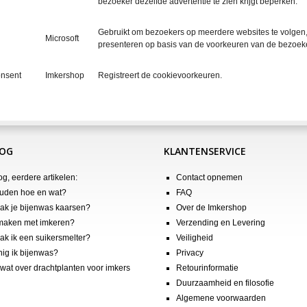
bezoeker dezelfde advertentie te zien krijgt beperken.
Gebruikt om bezoekers op meerdere websites te volgen, 
Microsoft
presenteren op basis van de voorkeuren van de bezoeke
nsent
Imkershop
Registreert de cookievoorkeuren.
LOG
KLANTENSERVICE
og, eerdere artikelen:
Contact opnemen
uden hoe en wat?
FAQ
k je bijenwas kaarsen?
Over de Imkershop
maken met imkeren?
Verzending en Levering
k ik een suikersmelter?
Veiligheid
nig ik bijenwas?
Privacy
wat over drachtplanten voor imkers
Retourinformatie
Duurzaamheid en filosofie
Algemene voorwaarden