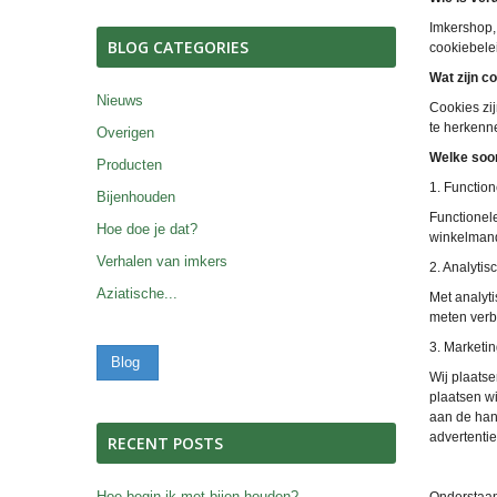
Imkershop,
BLOG CATEGORIES
cookiebele
Wat zijn c
Nieuws
Cookies zi
te herkenn
Overigen
Welke soor
Producten
1. Function
Bijenhouden
Functionele
Hoe doe je dat?
winkelmand
Verhalen van imkers
2. Analytis
Aziatische...
Met analyt
meten verb
3. Marketi
Blog
Wij plaats
plaatsen wi
aan de han
advertentie
RECENT POSTS
Hoe begin ik met bijen houden?