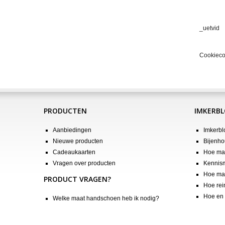
_uetvid
Cookieco
PRODUCTEN
IMKERB
Aanbiedingen
Imkerbl
Nieuwe producten
Bijenho
Cadeaukaarten
Hoe maa
Vragen over producten
Kennis
Hoe maa
PRODUCT VRAGEN?
Hoe rei
Hoe en 
Welke maat handschoen heb ik nodig?