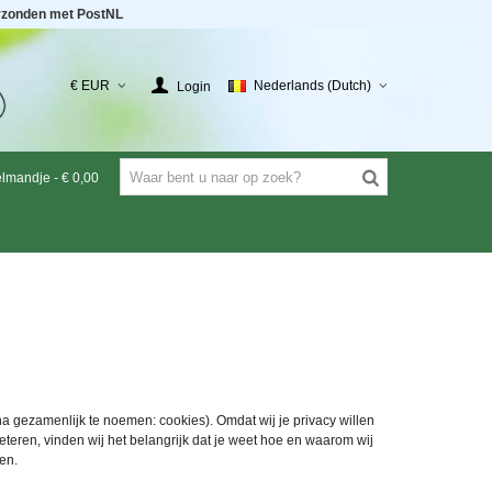
rzonden met PostNL
€ EUR
Nederlands (Dutch)
Login
elmandje
-
€ 0,00
a gezamenlijk te noemen: cookies). Omdat wij je privacy willen
eren, vinden wij het belangrijk dat je weet hoe en waarom wij
en.