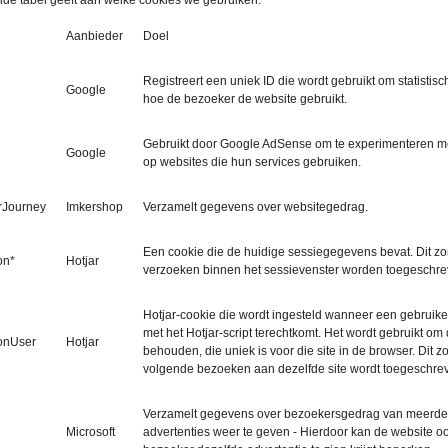
de tabel geeft aan welke cookies we gebruiken.
Aanbieder
Doel
Registreert een uniek ID die wordt gebruikt om statisti
Google
hoe de bezoeker de website gebruikt.
Gebruikt door Google AdSense om te experimenteren met 
Google
op websites die hun services gebruiken.
rJourney
Imkershop
Verzamelt gegevens over websitegedrag.
Een cookie die de huidige sessiegegevens bevat. Dit zo
on*
Hotjar
verzoeken binnen het sessievenster worden toegeschrev
Hotjar-cookie die wordt ingesteld wanneer een gebruike
met het Hotjar-script terechtkomt. Het wordt gebruikt om 
onUser
Hotjar
behouden, die uniek is voor die site in de browser. Dit zo
volgende bezoeken aan dezelfde site wordt toegeschrev
Verzamelt gegevens over bezoekersgedrag van meerder
Microsoft
advertenties weer te geven - Hierdoor kan de website oo