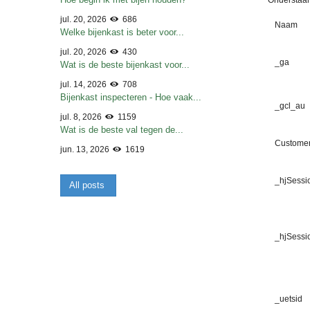
Onderstaan
jul. 20, 2026
686
Naam
Welke bijenkast is beter voor...
jul. 20, 2026
430
_ga
Wat is de beste bijenkast voor...
jul. 14, 2026
708
Bijenkast inspecteren - Hoe vaak...
_gcl_au
jul. 8, 2026
1159
Wat is de beste val tegen de...
Custome
jun. 13, 2026
1619
_hjSessi
All posts
_hjSessi
_uetsid