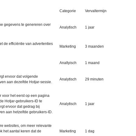
Categorie
Vervaltermijn
sche gegevens te genereren over
Analytisch
1 jaar
de efficiëntie van advertenties
Marketing
3 maanden
Analtyisch
1 maand
rgt ervoor dat volgende
Analytisch
29 minuten
en aan dezelfde Hotjar-sessie.
r voor het eerst op een pagina
de Hotjar-gebruikers-ID te
Analytisch
1 jaar
rgt ervoor dat gedrag bij
en aan hetzelfde gebruikers-ID.
e websites, om meer relevante
k het aantal keren dat de
Marketing
1 dag