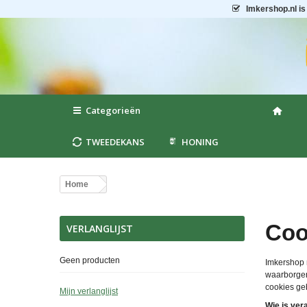
Imkershop.nl
is
Categorieën
TWEEDEKANS
HONING
Home
Coo
VERLANGLIJST
Geen producten
Imkershop m
waarborgen
cookies geb
Mijn verlanglijst
Wie is ver