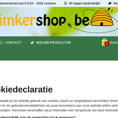
 beoordeeld met
9.2
/
10
- 1052 reviews
60 dagen bedenktijd!
Ve
CONTACT
NIEUWE PRODUCTEN
Wink
0
kiedeclaratie
aakt op de website gebruik van cookies, pixels en vergelijkbare technieken (hiern
 én de gebruiksvriendelijkheid van jouw bezoek(en) aan onze website willen verbet
ruiken. Hieronder verschaffen wij je informatie over het gebruik van deze techniek
antwoordelijk voor de verwerking van je gegevens?