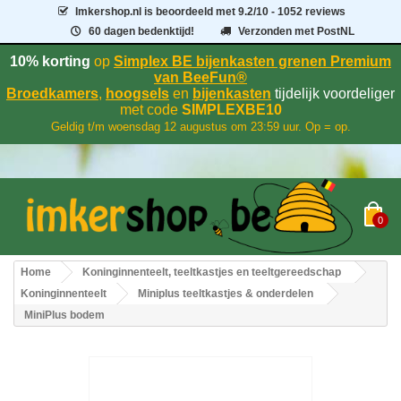
Imkershop.nl
is beoordeeld met
9.2
/
10
- 1052 reviews
60 dagen bedenktijd!
Verzonden met PostNL
10% korting
op
Simplex BE bijenkasten grenen Premium
van BeeFun®
Broedkamers
,
hoogsels
en
bijenkasten
tijdelijk voordeliger
met code
SIMPLEXBE10
Geldig t/m woensdag 12 augustus om 23:59 uur. Op = op.
0
Home
Koninginnenteelt, teeltkastjes en teeltgereedschap
Koninginnenteelt
Miniplus teeltkastjes & onderdelen
MiniPlus bodem