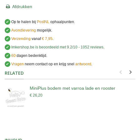
Afdrukken
✔
Op te halen bij
PostNL
ophaalpunten.
✔
Avondlevering
mogelijk.
✔
Verzending
vanaf
€ 7,95
.
✔
Imkershop.be
is beoordeeld met
9.2
/
10
-
1052
reviews
.
✔
60
dagen bedenktijd.
✔
Vragen
neem contact op en krijg snel
antwoord
.
.
RELATED
MiniPlus bodem met varroa lade en rooster
€ 26,20