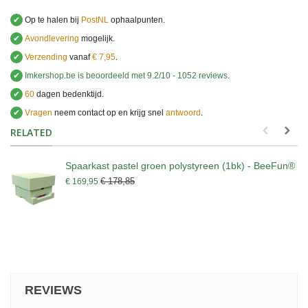
✔
Op te halen bij
PostNL
ophaalpunten.
✔
Avondlevering
mogelijk.
✔
Verzending
vanaf
€ 7,95
.
✔
Imkershop.be
is beoordeeld met
9.2
/
10
-
1052
reviews
.
✔
60
dagen bedenktijd.
✔
Vragen
neem contact op en krijg snel
antwoord
.
.
RELATED
Spaarkast pastel groen polystyreen (1bk) - BeeFun®
€ 178,85
€ 169,95
REVIEWS