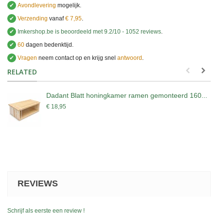
✔
Avondlevering
mogelijk.
✔
Verzending
vanaf
€ 7,95
.
✔
Imkershop.be
is beoordeeld met
9.2
/
10
-
1052
reviews
.
✔
60
dagen bedenktijd.
✔
Vragen
neem contact op en krijg snel
antwoord
.
.
RELATED
Dadant Blatt honingkamer ramen gemonteerd 160...
€ 18,95
REVIEWS
Schrijf als eerste een review !