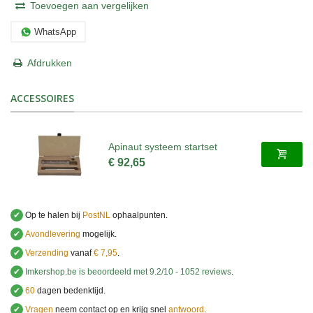
Toevoegen aan vergelijken
WhatsApp
Afdrukken
ACCESSOIRES
Apinaut systeem startset
€ 92,65
✔
Op te halen bij
PostNL
ophaalpunten.
✔
Avondlevering
mogelijk.
✔
Verzending
vanaf
€ 7,95
.
✔
Imkershop.be
is beoordeeld met
9.2
/
10
-
1052
reviews
.
✔
60
dagen bedenktijd.
✔
Vragen
neem contact op en krijg snel
antwoord
.
.