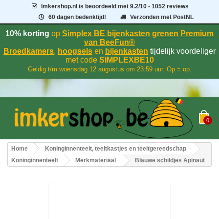
Imkershop.nl
is beoordeeld met
9.2
/
10
- 1052 reviews
60 dagen bedenktijd!
Verzonden met PostNL
10% korting
op
Simplex BE bijenkasten grenen Premium
van BeeFun®
Broedkamers
,
hoogsels
en
bijenkasten
tijdelijk voordeliger
met code
SIMPLEXBE10
Geldig t/m woensdag 12 augustus om 23:59 uur. Op = op.
0
Home
Koninginnenteelt, teeltkastjes en teeltgereedschap
Koninginnenteelt
Merkmateriaal
Blauwe schildjes Apinaut