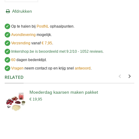
Afdrukken
✔
Op te halen bij
PostNL
ophaalpunten.
✔
Avondlevering
mogelijk.
✔
Verzending
vanaf
€ 7,95
.
✔
Imkershop.be
is beoordeeld met
9.2
/
10
-
1052
reviews
.
✔
60
dagen bedenktijd.
✔
Vragen
neem contact op en krijg snel
antwoord
.
.
RELATED
Moederdag kaarsen maken pakket
€ 19,95