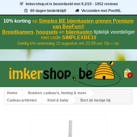
Imkershop.nl
is beoordeeld met
9.2
/
10
- 1052 reviews
60 dagen bedenktijd!
Verzonden met PostNL
10% korting
op
Simplex BE bijenkasten grenen Premium
van BeeFun®
Broedkamers
,
hoogsels
en
bijenkasten
tijdelijk voordeliger
met code
SIMPLEXBE10
Geldig t/m woensdag 12 augustus om 23:59 uur. Op = op.
0
Home
Boeken, cadeau's, honing & meer
Cadeau artikelen
Kind & baby
Bert de bezige bij