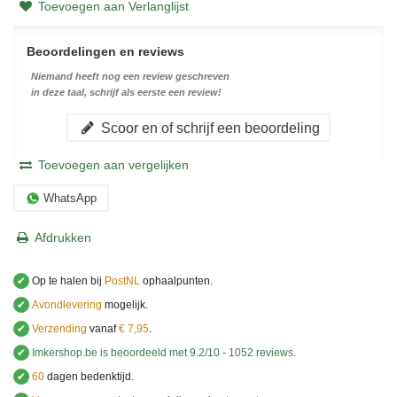
Toevoegen aan Verlanglijst
Beoordelingen en reviews
Niemand heeft nog een review geschreven
in deze taal, schrijf als eerste een review!
Scoor en of schrijf een beoordeling
Toevoegen aan vergelijken
WhatsApp
Afdrukken
✔
Op te halen bij
PostNL
ophaalpunten.
✔
Avondlevering
mogelijk.
✔
Verzending
vanaf
€ 7,95
.
✔
Imkershop.be
is beoordeeld met
9.2
/
10
-
1052
reviews
.
✔
60
dagen bedenktijd.