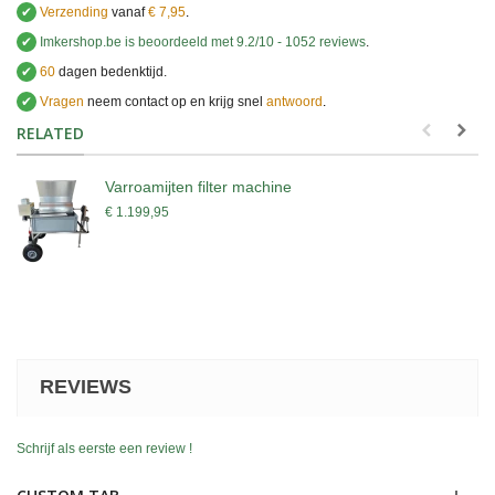
✔
Verzending
vanaf
€ 7,95
.
✔
Imkershop.be
is beoordeeld met
9.2
/
10
-
1052
reviews
.
✔
60
dagen bedenktijd.
✔
Vragen
neem contact op en krijg snel
antwoord
.
.
RELATED
Varroamijten filter machine
€ 1.199,95
REVIEWS
Schrijf als eerste een review !