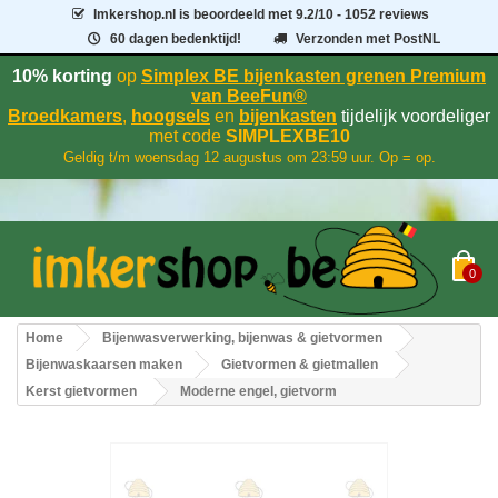
Imkershop.nl
is beoordeeld met
9.2
/
10
- 1052 reviews
60 dagen bedenktijd!
Verzonden met PostNL
10% korting
op
Simplex BE bijenkasten grenen Premium
van BeeFun®
Broedkamers
,
hoogsels
en
bijenkasten
tijdelijk voordeliger
met code
SIMPLEXBE10
Geldig t/m woensdag 12 augustus om 23:59 uur. Op = op.
0
Home
Bijenwasverwerking, bijenwas & gietvormen
Bijenwaskaarsen maken
Gietvormen & gietmallen
Kerst gietvormen
Moderne engel, gietvorm