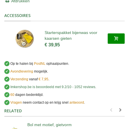
Afdrukken
ACCESSOIRES
Starterspakket bijenwas voor
kaarsen gieten
€ 39,95
✔
Op te halen bij
PostNL
ophaalpunten.
✔
Avondlevering
mogelijk.
✔
Verzending
vanaf
€ 7,95
.
✔
Imkershop.be
is beoordeeld met
9.2
/
10
-
1052
reviews
.
✔
60
dagen bedenktijd.
✔
Vragen
neem contact op en krijg snel
antwoord
.
.
RELATED
Bol met motief, gietvorm